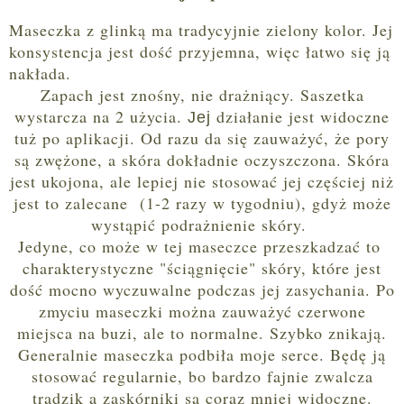
Maseczka z glinką ma tradycyjnie zielony kolor. Jej
konsystencja jest dość przyjemna, więc łatwo się ją
nakłada.
Zapach jest znośny, nie drażniący. Saszetka
wystarcza na 2 użycia.
działanie jest widoczne
Jej
tuż po aplikacji. Od razu da się zauważyć, że pory
są zwężone, a skóra dokładnie oczyszczona. Skóra
jest ukojona, ale lepiej nie stosować jej częściej niż
jest to zalecane (1-2 razy w tygodniu), gdyż może
wystąpić podrażnienie skóry.
Jedyne, co może w tej maseczce przeszkadzać to
charakterystyczne "ściągnięcie" skóry, które jest
dość mocno wyczuwalne podczas jej zasychania. Po
zmyciu maseczki można zauważyć czerwone
miejsca na buzi, ale to normalne. Szybko znikają.
Generalnie maseczka podbiła moje serce. Będę ją
stosować regularnie, bo bardzo fajnie zwalcza
trądzik a zaskórniki są coraz mniej widoczne.