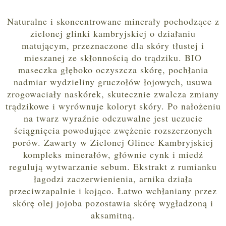
Naturalne i skoncentrowane minerały pochodzące z
zielonej glinki kambryjskiej o działaniu
matującym, przeznaczone dla skóry tłustej i
mieszanej ze skłonnością do trądziku. BIO
maseczka głęboko oczyszcza skórę, pochłania
nadmiar wydzieliny gruczołów łojowych, usuwa
zrogowaciały naskórek, skutecznie zwalcza zmiany
trądzikowe i wyrównuje koloryt skóry. Po nałożeniu
na twarz wyraźnie odczuwalne jest uczucie
ściągnięcia powodujące zwężenie rozszerzonych
porów. Zawarty w Zielonej Glince Kambryjskiej
kompleks minerałów, głównie cynk i miedź
regulują wytwarzanie sebum. Ekstrakt z rumianku
łagodzi zaczerwienienia, arnika działa
przeciwzapalnie i kojąco. Łatwo wchłaniany przez
skórę olej jojoba pozostawia skórę wygładzoną i
aksamitną.