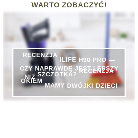
WARTO ZOBACZYĆ!
PRO
—
H90
ILIFE
RECENZJA
CZY
NAPRAWDĘ
JEST
LEPSZY
NIŻ
SZCZOTKA?
RECENZJA
DZIECI
DWÓJKI
MAMY
OKIEM