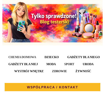
CHEMIA DOMOWA
DZIECKO
GADŻETY DLA NIEGO
GADŻETY DLA NIEJ
MODA
SPORT
URODA
WYSTRÓJ WNĘTRZ
ZDROWIE
ŻYWNOŚĆ
WSPÓŁPRACA / KONTAKT