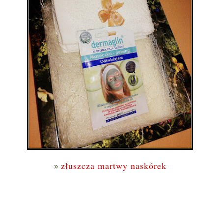
złuszcza martwy naskórek