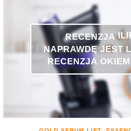
RECENZJA
IL
JEST
NAPRAWDĘ
RECENZJA
OKIEM
GOLD SERUM LIFT- ESSENC