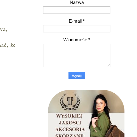
Nazwa
E-mail
*
wa,
Wiadomość
*
ać, że