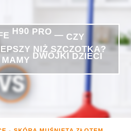
IFE
H90
PRO
—
CZY
NIŻ
LEPSZY
SZCZOTKA?
MAMY
DWÓJKI
DZIECI
E - SKÓRA MUŚNIĘTA ZŁOTEM...