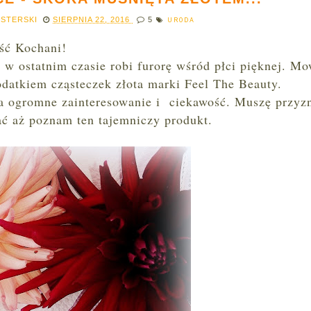
ESTERSKI
SIERPNIA 22, 2016
5
URODA
ść Kochani!
 w ostatnim czasie robi furorę wśród płci pięknej. Mo
datkiem cząsteczek złota marki Feel The Beauty.
za ogromne zainteresowanie i ciekawość. Muszę przyzn
ć aż poznam ten tajemniczy produkt.