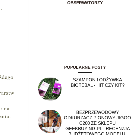
OBSERWATORZY
.
POPULARNE POSTY
ażdego
SZAMPON I ODŻYWKA
BIOTEBAL - HIT CZY KIT?
warstw
.
c na
BEZPRZEWODOWY
enia.
ODKURZACZ PIONOWY JIGOO
C200 ZE SKLEPU
GEEKBUYING.PL - RECENZJA
BUDŻETOWEGO MODELU,