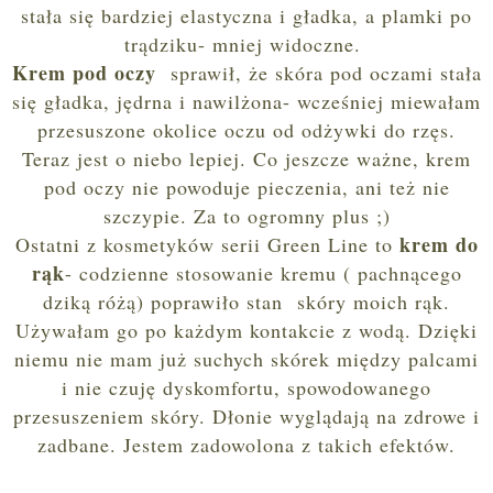
stała się bardziej elastyczna i gładka, a plamki po
trądziku- mniej widoczne.
Krem pod oczy
sprawił, że skóra pod oczami stała
się gładka, jędrna i nawilżona- wcześniej miewałam
przesuszone okolice oczu od odżywki do rzęs.
Teraz jest o niebo lepiej.
Co jeszcze
waż
ne
, krem
pod oczy nie powoduje pieczeni
a,
ani też
nie
szczypie
. Za to ogrom
ny plus ;)
krem do
Ostatni z kosmetyków serii Green Line to
rąk
- codzienne stosowanie kremu ( pachnącego
dziką różą) poprawiło stan skóry moich rąk.
Używałam go po każdym kontakcie z wodą. Dzięki
niemu nie mam już suchych skórek między palcami
i nie czuję dyskomfortu, spowodowanego
przesuszeniem skóry. Dłonie wyglądają na zdrowe i
zadbane. Jestem zadowolona z takich efektów.