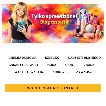
CHEMIA DOMOWA
DZIECKO
GADŻETY DLA NIEGO
GADŻETY DLA NIEJ
MODA
SPORT
URODA
WYSTRÓJ WNĘTRZ
ZDROWIE
ŻYWNOŚĆ
WSPÓŁPRACA / KONTAKT