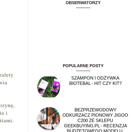
OBSERWATORZY
POPULARNE POSTY
zalety
SZAMPON I ODŻYWKA
wia
BIOTEBAL - HIT CZY KIT?
nozynę,
BEZPRZEWODOWY
ia i
ODKURZACZ PIONOWY JIGOO
tiami.
C200 ZE SKLEPU
GEEKBUYING.PL - RECENZJA
BUDŻETOWEGO MODELU,