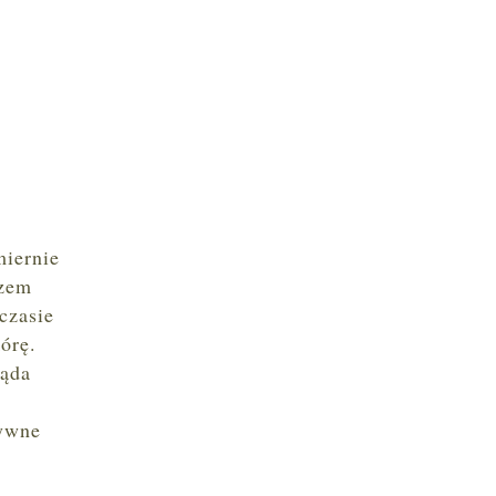
miernie
uzem
czasie
kórę.
ląda
sywne