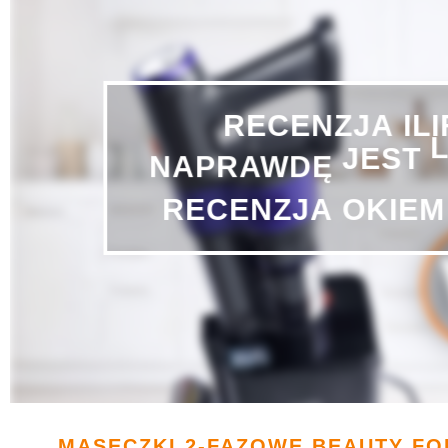
IL
RECENZJA
NAPRAWDĘ
JEST
OKIEM
RECENZJA
MASECZKI 2-FAZOWE BEAUTY FO