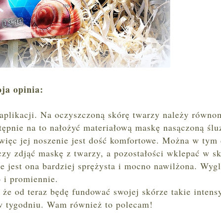
ja opinia:
aplikacji. Na oczyszczoną skórę twarzy należy równo
stępnie na to nałożyć materiałową maskę nasączoną śl
 więc jej noszenie jest dość komfortowe. Można w tym 
czy zdjąć maskę z twarzy, a pozostałości wklepać w s
e jest ona bardziej sprężysta i mocno nawilżona. Wyg
 i promiennie.
 że od teraz będę fundować swojej skórze takie inten
 w tygodniu. Wam również to polecam!