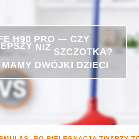
H90
IFE
PRO
—
CZY
LEPSZY
NIŻ
SZCZOTKA?
DWÓJKI
MAMY
DZIECI
RMULAS- BO PIELĘGNACJA TWARZY T