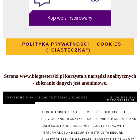
POLITYKA PRYWATNOŚCI
COOKIES
("CIASTECZKA")
Strona www.blogtesterski.pl korzysta z narzędzi analitycznych
- zbieranie danych jest anonimowe.
COPYRIGHT © 2014
BLOG TESTERSKI
, BLOGGER
BLOG DESIGN:
KAROGRAFIA.PL
THIS SITE USES COOKIES FROM GOOGLE TO DELIVER ITS
SERVICES AND TO ANALYZE TRAFFIC. YOUR IP ADDRESS AND
USER-AGENT ARE SHARED WITH GOOGLE ALONG WITH
PERFORMANCE AND SECURITY METRICS TO ENSURE
QUALITY OF SERVICE, GENERATE USAGE STATISTICS, AND TO