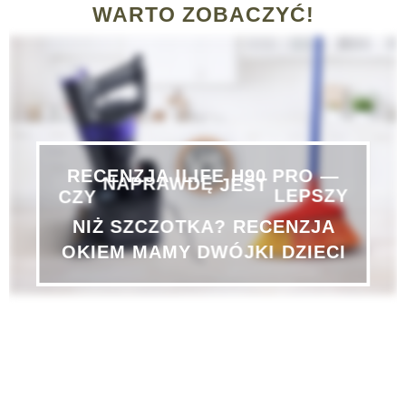
WARTO ZOBACZYĆ!
RECENZJA
ILIFE
H90
PRO
—
LEPSZY
JEST
CZY
NAPRAWDĘ
SZCZOTKA?
NIŻ
RECENZJA
OKIEM
MAMY
DWÓJKI
DZIECI