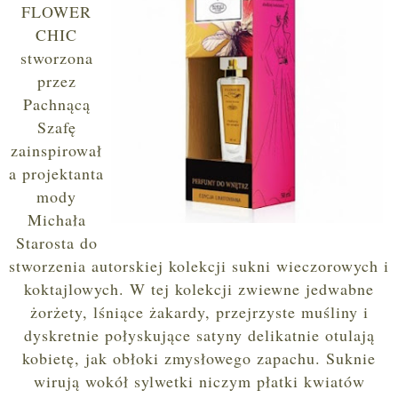
FLOWER
CHIC
stworzona
przez
Pachnącą
Szafę
zainspirował
a projektanta
mody
Michała
Starosta do
stworzenia autorskiej kolekcji sukni wieczorowych i
koktajlowych. W tej kolekcji zwiewne jedwabne
żorżety, lśniące żakardy, przejrzyste muśliny i
dyskretnie połyskujące satyny delikatnie otulają
kobietę, jak obłoki zmysłowego zapachu. Suknie
wirują wokół sylwetki niczym płatki kwiatów