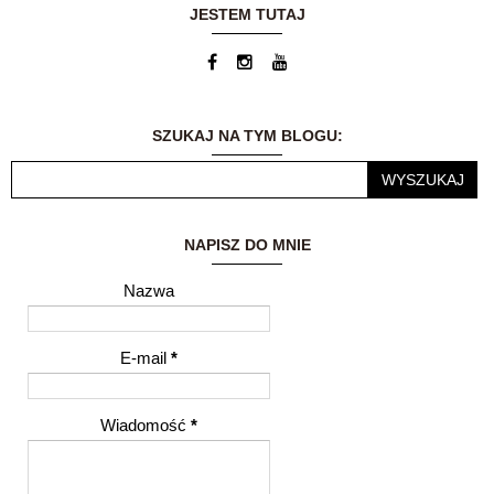
dodatkowym
JESTEM TUTAJ
zajęciem... Dzisiaj
blog jest moją wielką
pasją. Możliwość
dzielenia się
wrażeniami i
przemyśleniami z
SZUKAJ NA TYM BLOGU:
innymi ludźmi to dla
mnie ogromne
wyróżnienie.
NAPISZ DO MNIE
Nazwa
E-mail
*
Wiadomość
*