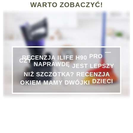
WARTO ZOBACZYĆ!
—
PRO
RECENZJA
ILIFE
H90
CZY
NAPRAWDĘ
JEST
LEPSZY
NIŻ
SZCZOTKA?
RECENZJA
DZIECI
OKIEM
MAMY
DWÓJKI