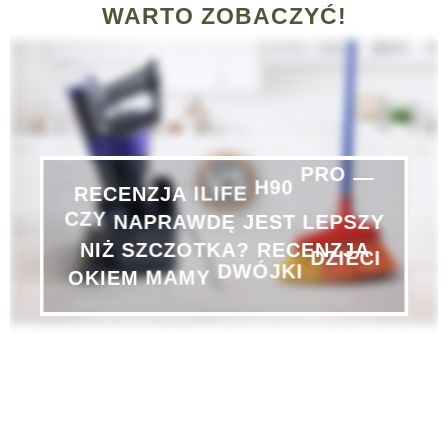
WARTO ZOBACZYĆ!
H90
PRO
ILIFE
—
RECENZJA
CZY
NAPRAWDĘ
JEST
LEPSZY
NIŻ
SZCZOTKA?
RECENZJA
DWÓJKI
DZIECI
MAMY
OKIEM