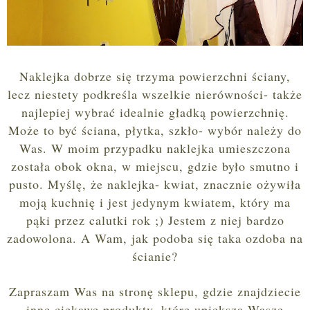
Naklejka dobrze się trzyma powierzchni ściany,
lecz niestety podkreśla wszelkie nierówności- także
najlepiej wybrać idealnie gładką powierzchnię.
Może to być ściana, płytka, szkło- wybór należy do
Was. W moim przypadku naklejka umieszczona
została obok okna, w miejscu, gdzie było smutno i
pusto. Myślę, że naklejka- kwiat, znacznie ożywiła
moją kuchnię i jest jedynym kwiatem, który ma
pąki przez calutki rok ;) Je
stem z niej
bardzo
zadowolona
. A Wam, jak podoba się
taka ozdoba na
ścian
ie?
Zapraszam Was na stronę sklepu,
gdzie znajdziecie
inne ciekawe produkt
y
, które
upiększą
Wasze