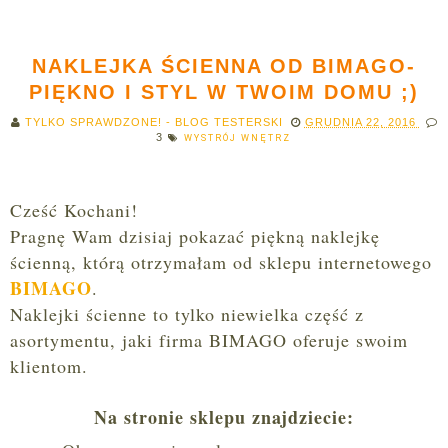
NAKLEJKA ŚCIENNA OD BIMAGO-
PIĘKNO I STYL W TWOIM DOMU ;)
TYLKO SPRAWDZONE! - BLOG TESTERSKI
GRUDNIA 22, 2016
3
WYSTRÓJ WNĘTRZ
Cześć Kochan
i!
Pragnę
Wam dzisiaj pokazać piękną naklejkę
ścienną, któr
ą otrzymałam od sklepu internetow
ego
BIMAGO
.
Naklej
k
i ścienne to tylko niewielka częś
ć z
asortymentu, jaki firma BIMAGO o
feruje swoim
k
lientom
.
Na stronie sklepu zn
ajdzie
cie
: