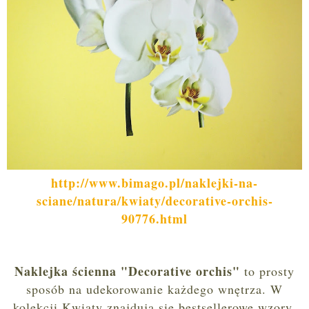
http://www.bimago.pl/naklejki-na-
sciane/natura/kwiaty/decorative-orchis-
90776.html
Naklejka ścienna "Decorative orchis"
to prosty
sposób na udekorowanie każdego wnętrza. W
kolekcji Kwiaty znajdują się bestsellerowe wzory,