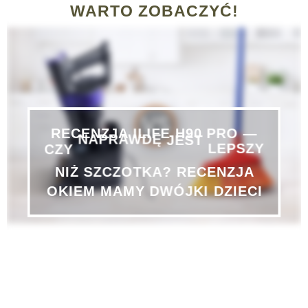
WARTO ZOBACZYĆ!
RECENZJA
ILIFE
H90
PRO
—
LEPSZY
CZY
NAPRAWDĘ
JEST
SZCZOTKA?
RECENZJA
NIŻ
OKIEM
MAMY
DWÓJKI
DZIECI