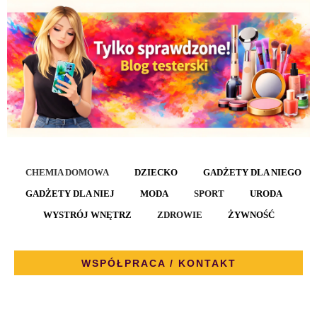
CHEMIA DOMOWA
DZIECKO
GADŻETY DLA NIEGO
GADŻETY DLA NIEJ
MODA
SPORT
URODA
WYSTRÓJ WNĘTRZ
ZDROWIE
ŻYWNOŚĆ
WSPÓŁPRACA / KONTAKT