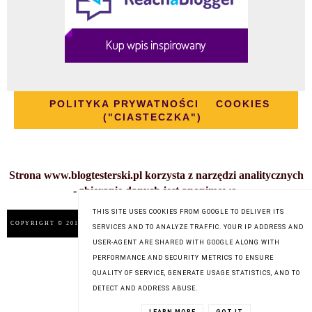
POLITYKA PRYWATNOŚCI
COOKIES
("CIASTECZKA")
Strona www.blogtesterski.pl korzysta z narzędzi analitycznych
- zbieranie danych jest anonimowe.
THIS SITE USES COOKIES FROM GOOGLE TO DELIVER ITS
COPYRIGHT © 2014
BLOG TESTERSKI
, BLOGGER
BLOG DESIGN:
SERVICES AND TO ANALYZE TRAFFIC. YOUR IP ADDRESS AND
KAROGRAFIA.PL
USER-AGENT ARE SHARED WITH GOOGLE ALONG WITH
PERFORMANCE AND SECURITY METRICS TO ENSURE
QUALITY OF SERVICE, GENERATE USAGE STATISTICS, AND TO
DETECT AND ADDRESS ABUSE.