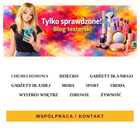
CHEMIA DOMOWA
DZIECKO
GADŻETY DLA NIEGO
GADŻETY DLA NIEJ
MODA
SPORT
URODA
WYSTRÓJ WNĘTRZ
ZDROWIE
ŻYWNOŚĆ
WSPÓŁPRACA / KONTAKT