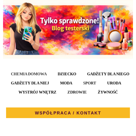
CHEMIA DOMOWA
DZIECKO
GADŻETY DLA NIEGO
GADŻETY DLA NIEJ
MODA
SPORT
URODA
WYSTRÓJ WNĘTRZ
ZDROWIE
ŻYWNOŚĆ
WSPÓŁPRACA / KONTAKT