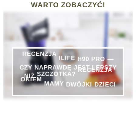
WARTO ZOBACZYĆ!
—
PRO
H90
RECENZJA
ILIFE
CZY
NAPRAWDĘ
JEST
LEPSZY
NIŻ
SZCZOTKA?
RECENZJA
DZIECI
DWÓJKI
OKIEM
MAMY