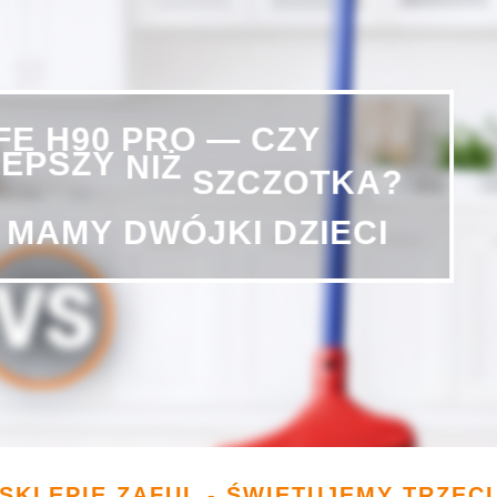
IFE
H90
PRO
—
CZY
SZCZOTKA?
LEPSZY
NIŻ
MAMY
DWÓJKI
DZIECI
SKLEPIE ZAFUL - ŚWIĘTUJEMY TRZEC