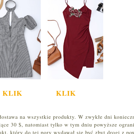
KLIK
KLIK
ostawa na wszystkie produkty. W zwykłe dni konieczn
jące 30 $, natomiast tylko w tym dniu powyższe ogran
ukt, który do tej pory wydawał się być zbyt drogi z p