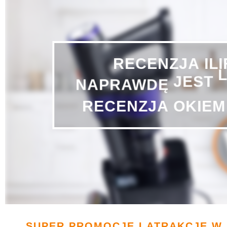
RECENZJA
IL
NAPRAWDĘ
JEST
OKIEM
RECENZJA
SUPER PROMOCJE I ATRAKCJE W 