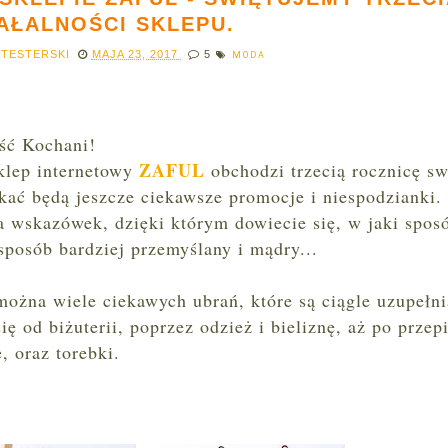
AŁALNOŚCI SKLEPU.
 TESTERSKI
MAJA 23, 2017
5
MODA
ść Kochani!
ZAFUL
klep internetowy
obchodzi trzecią rocznicę sw
zekać będą jeszcze ciekawsze promocje i niespodzianki
a wskazówek, dzięki którym dowiecie się, w jaki spos
osób bardziej przemyślany i mądry...
można wiele ciekawych ubrań, które są ciągle uzupełn
ię od biżuterii, poprzez odzież i bieliznę, aż po przep
, oraz torebki.