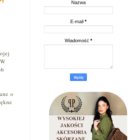
Nazwa
E-mail
*
Wiadomość
*
ojej
. W
ób
iane o
iękne