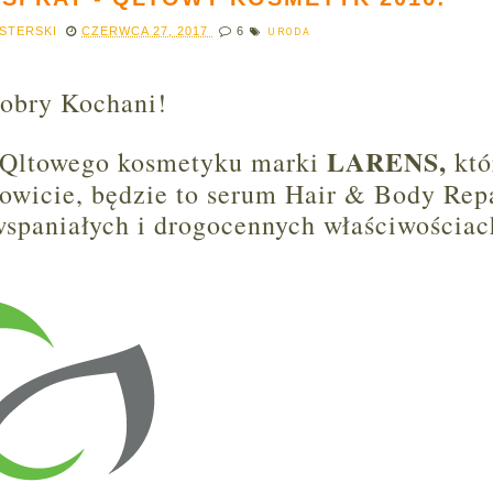
ESTERSKI
CZERWCA 27, 2017
6
URODA
obry Kochani!
LARENS,
ą Qltowego kosmetyku marki
któ
owicie, będzie to serum Hair & Body Rep
wspaniałych i drogocennych właściwościac