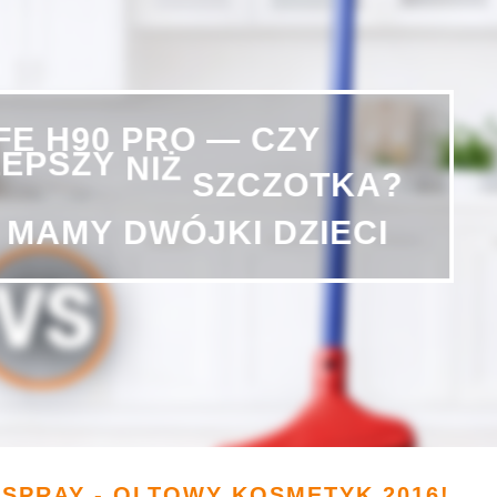
H90
PRO
IFE
—
CZY
LEPSZY
NIŻ
SZCZOTKA?
DWÓJKI
DZIECI
MAMY
 SPRAY - QLTOWY KOSMETYK 2016!