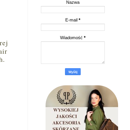
Nazwa
E-mail
*
Wiadomość
*
rej
air
h.