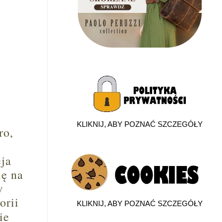
KLIKNIJ, ABY POZNAĆ SZCZEGÓŁY
ro,
eja
ię na
w
orii
KLIKNIJ, ABY POZNAĆ SZCZEGÓŁY
ie