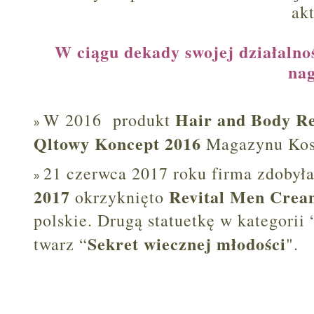
ak
W ciągu dekady swojej działalnoś
na
Hair and Body Re
W 2016 produkt
Qltowy Koncept 2016
Magazynu Kos
21 czerwca 2017 roku firma zdobył
2017
Revital Men Cre
okrzyknięto
polskie. Drugą statuetkę w kategorii
Sekret wiecznej młodości
twarz “
".