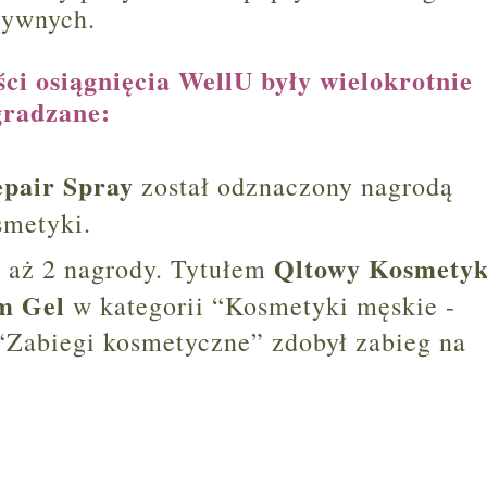
tywnych.
ci osiągnięcia WellU były wielokrotnie
gradzane:
pair Spray
został odznaczony nagrodą
metyki.
Qltowy Kosmety
a aż 2 nagrody. Tytułem
am Gel
w kategorii “Kosmetyki męskie -
 “Zabiegi kosmetyczne” zdobył zabieg na