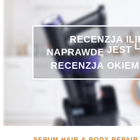
IL
RECENZJA
NAPRAWDĘ
JEST
OKIEM
RECENZJA
SERUM HAIR & BODY REPAIR