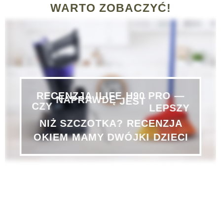
WARTO ZOBACZYĆ!
—
RECENZJA
ILIFE
H90
PRO
NAPRAWDĘ
JEST
LEPSZY
CZY
NIŻ
SZCZOTKA?
RECENZJA
OKIEM
MAMY
DWÓJKI
DZIECI