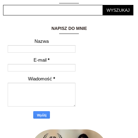
innymi ludźmi to dla
mnie ogromne
wyróżnienie.
NAPISZ DO MNIE
Nazwa
E-mail
*
Wiadomość
*