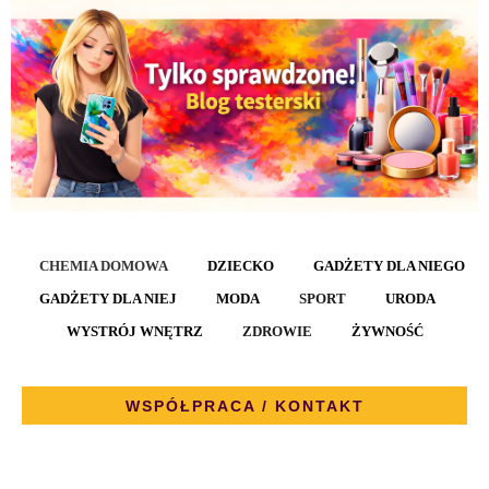
CHEMIA DOMOWA
DZIECKO
GADŻETY DLA NIEGO
GADŻETY DLA NIEJ
MODA
SPORT
URODA
WYSTRÓJ WNĘTRZ
ZDROWIE
ŻYWNOŚĆ
WSPÓŁPRACA / KONTAKT