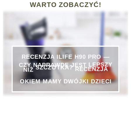
WARTO ZOBACZYĆ!
PRO
—
H90
ILIFE
RECENZJA
CZY
NAPRAWDĘ
JEST
LEPSZY
NIŻ
SZCZOTKA?
RECENZJA
DZIECI
DWÓJKI
MAMY
OKIEM