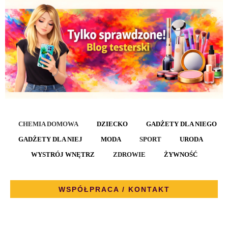
CHEMIA DOMOWA
DZIECKO
GADŻETY DLA NIEGO
GADŻETY DLA NIEJ
MODA
SPORT
URODA
WYSTRÓJ WNĘTRZ
ZDROWIE
ŻYWNOŚĆ
WSPÓŁPRACA / KONTAKT