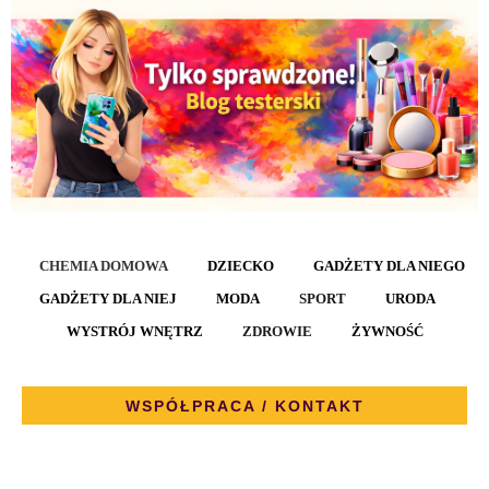
CHEMIA DOMOWA
DZIECKO
GADŻETY DLA NIEGO
GADŻETY DLA NIEJ
MODA
SPORT
URODA
WYSTRÓJ WNĘTRZ
ZDROWIE
ŻYWNOŚĆ
WSPÓŁPRACA / KONTAKT