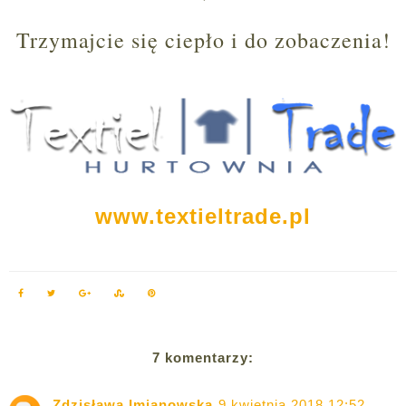
Trzymajcie się ciepło i do zobaczenia!
www.textieltrade.pl
7 komentarzy:
Zdzisława Imianowska
9 kwietnia 2018 12:52