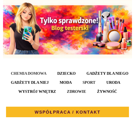
CHEMIA DOMOWA
DZIECKO
GADŻETY DLA NIEGO
GADŻETY DLA NIEJ
MODA
SPORT
URODA
WYSTRÓJ WNĘTRZ
ZDROWIE
ŻYWNOŚĆ
WSPÓŁPRACA / KONTAKT