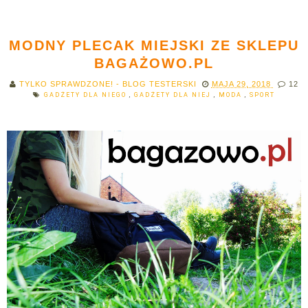
MODNY PLECAK MIEJSKI ZE SKLEPU
BAGAŻOWO.PL
TYLKO SPRAWDZONE! - BLOG TESTERSKI
MAJA 29, 2018
12
GADŻETY DLA NIEGO
,
GADŻETY DLA NIEJ
,
MODA
,
SPORT