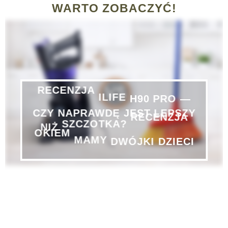
WARTO ZOBACZYĆ!
—
PRO
H90
RECENZJA
ILIFE
CZY
NAPRAWDĘ
JEST
LEPSZY
NIŻ
SZCZOTKA?
RECENZJA
DZIECI
DWÓJKI
OKIEM
MAMY