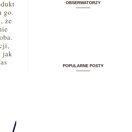
odukt
OBSERWATORZY
m go.
, że
nie
oba.
ji,
 jak
Was
POPULARNE POSTY