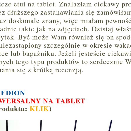
cze etui na tablet. Znalazłam ciekawy pr
bez dłuższego zastanawiania się zamówiła
już doskonale znany, więc miałam pewność
adnie takie jak na zdjęciach. Dzisiaj właś
ytek. Być może Wam również się on spod
iezastąpiony szczególnie w okresie wakac
zce lub bagażniku. Jeżeli jesteście ciekawi
nnych tego typu produktów to serdecznie 
nia się z krótką recenzją.
EDION
WERSALNY NA TABLET
produktu:
KLIK
)