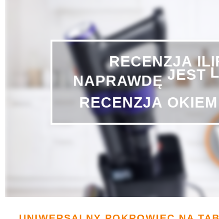
RECENZJA
IL
NAPRAWDĘ
JEST
RECENZJA
OKIEM
UNIWERSALNY POKROWIEC NA TAB