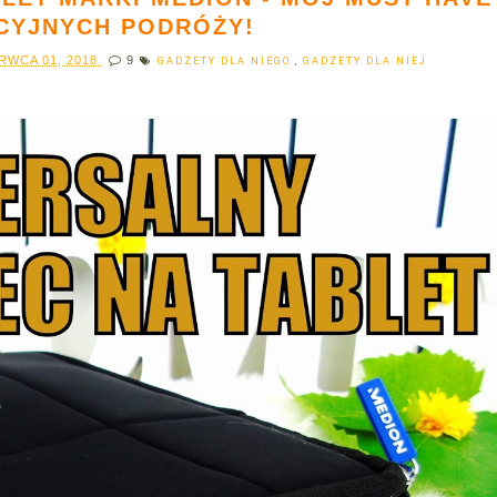
CYJNYCH PODRÓŻY!
RWCA 01, 2018
9
GADŻETY DLA NIEGO
,
GADŻETY DLA NIEJ