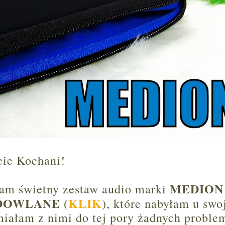
cie Kochani!
MEDION
m świetny zestaw audio marki
UDOWLANE
KLIK
(
), które nabyłam u swo
miałam z nimi do tej pory żadnych proble