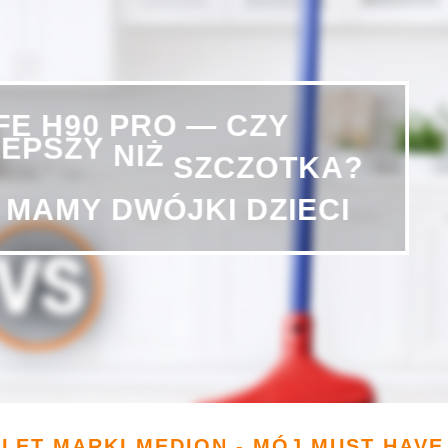
—
CZY
PRO
H90
IFE
LEPSZY
NIŻ
SZCZOTKA?
DZIECI
DWÓJKI
MAMY
LET MARKI MEDION - MÓJ MUST HAVE