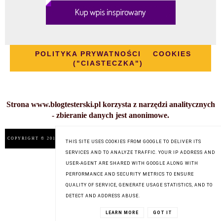
POLITYKA PRYWATNOŚCI
COOKIES
("CIASTECZKA")
Strona www.blogtesterski.pl korzysta z narzędzi analitycznych
- zbieranie danych jest anonimowe.
COPYRIGHT © 2014
BLOG TESTERSKI
, BLOGGER
BLOG DESIGN:
THIS SITE USES COOKIES FROM GOOGLE TO DELIVER ITS
KAROGRAFIA.PL
SERVICES AND TO ANALYZE TRAFFIC. YOUR IP ADDRESS AND
USER-AGENT ARE SHARED WITH GOOGLE ALONG WITH
PERFORMANCE AND SECURITY METRICS TO ENSURE
QUALITY OF SERVICE, GENERATE USAGE STATISTICS, AND TO
DETECT AND ADDRESS ABUSE.
LEARN MORE
GOT IT