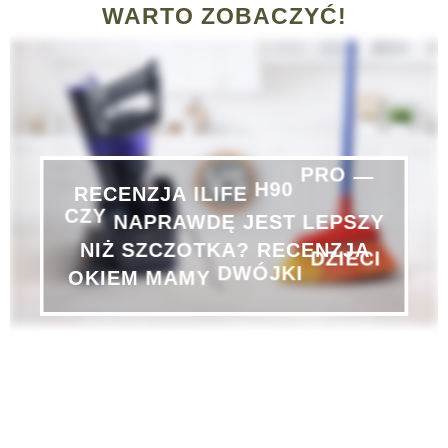
WARTO ZOBACZYĆ!
RECENZJA
ILIFE
H90
PRO
—
CZY
NAPRAWDĘ
JEST
LEPSZY
RECENZJA
SZCZOTKA?
NIŻ
OKIEM
MAMY
DWÓJKI
DZIECI