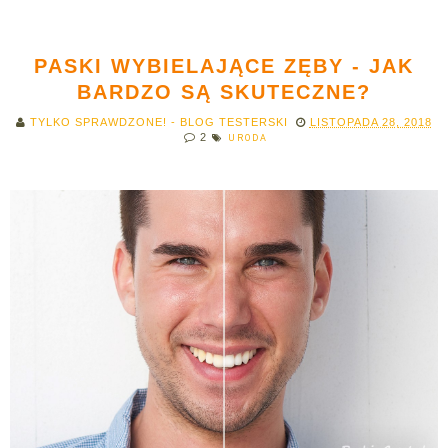
PASKI WYBIELAJĄCE ZĘBY - JAK
BARDZO SĄ SKUTECZNE?
TYLKO SPRAWDZONE! - BLOG TESTERSKI
LISTOPADA 28, 2018
2
URODA