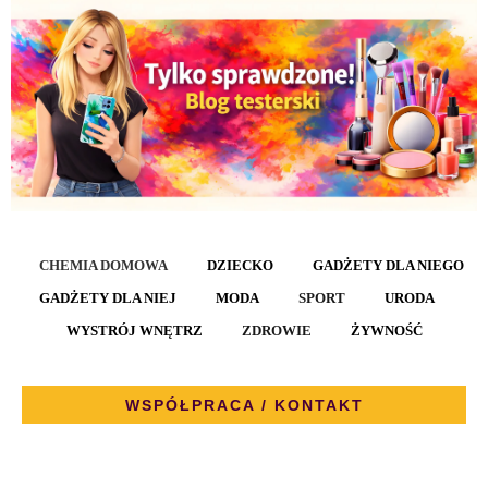
CHEMIA DOMOWA
DZIECKO
GADŻETY DLA NIEGO
GADŻETY DLA NIEJ
MODA
SPORT
URODA
WYSTRÓJ WNĘTRZ
ZDROWIE
ŻYWNOŚĆ
WSPÓŁPRACA / KONTAKT