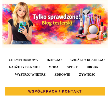
CHEMIA DOMOWA
DZIECKO
GADŻETY DLA NIEGO
GADŻETY DLA NIEJ
MODA
SPORT
URODA
WYSTRÓJ WNĘTRZ
ZDROWIE
ŻYWNOŚĆ
WSPÓŁPRACA / KONTAKT