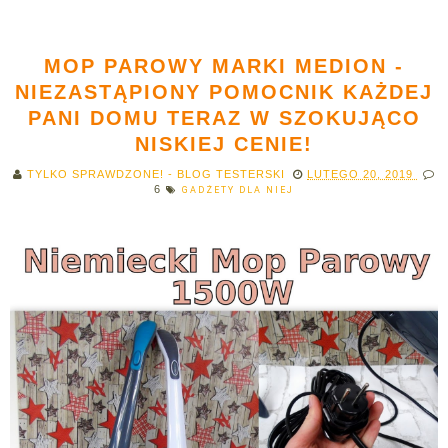
MOP PAROWY MARKI MEDION -
NIEZASTĄPIONY POMOCNIK KAŻDEJ
PANI DOMU TERAZ W SZOKUJĄCO
NISKIEJ CENIE!
TYLKO SPRAWDZONE! - BLOG TESTERSKI
LUTEGO 20, 2019
6
GADŻETY DLA NIEJ