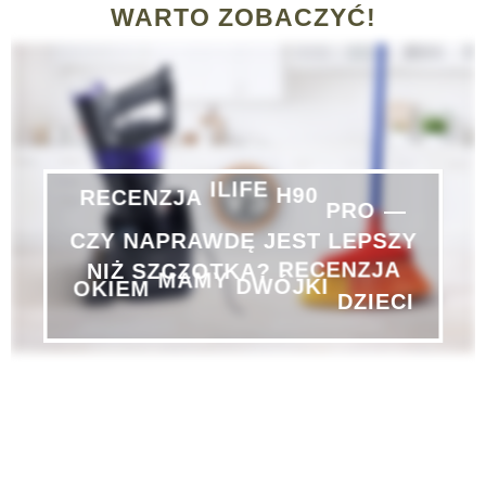
WARTO ZOBACZYĆ!
PRO
—
H90
ILIFE
RECENZJA
CZY
NAPRAWDĘ
JEST
LEPSZY
NIŻ
SZCZOTKA?
RECENZJA
DZIECI
DWÓJKI
MAMY
OKIEM