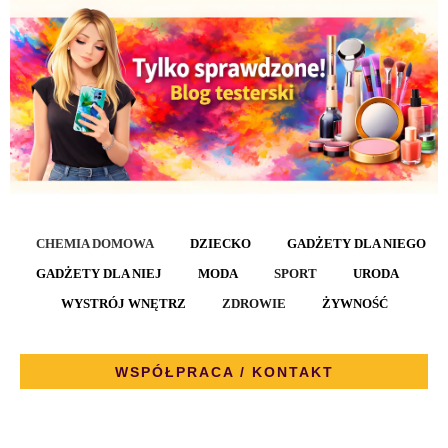
CHEMIA DOMOWA
DZIECKO
GADŻETY DLA NIEGO
GADŻETY DLA NIEJ
MODA
SPORT
URODA
WYSTRÓJ WNĘTRZ
ZDROWIE
ŻYWNOŚĆ
WSPÓŁPRACA / KONTAKT