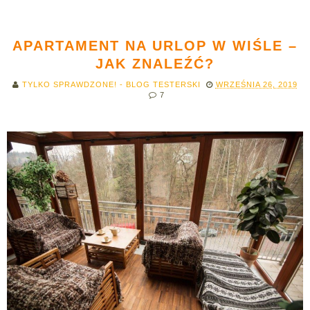
APARTAMENT NA URLOP W WIŚLE –
JAK ZNALEŹĆ?
TYLKO SPRAWDZONE! - BLOG TESTERSKI
WRZEŚNIA 26, 2019
7