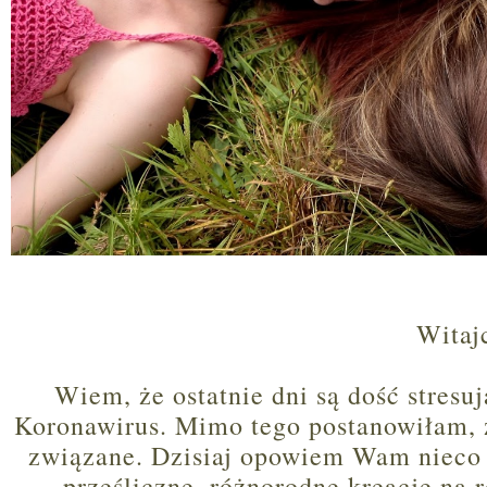
Witaj
Wiem, że ostatnie dni są dość stresują
Koronawirus. Mimo tego postanowiłam, że
związane. Dzisiaj opowiem Wam nieco 
prześliczne, różnorodne kreacje na r