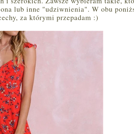
h i szerokich. Zawsze wybieram takie, kt
miona lub inne "udziwnienia". W obu poniż
echy, za którymi przepadam :)