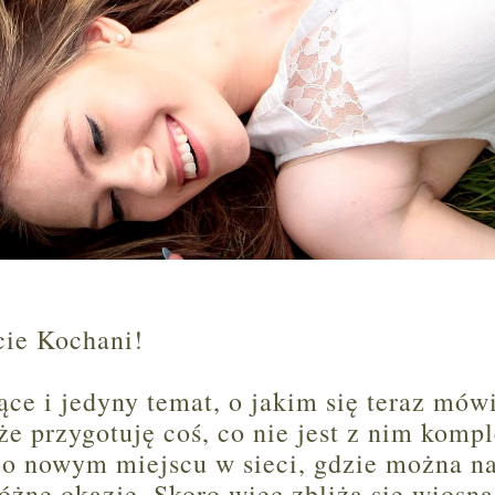
cie Kochani!
ce i jedyny temat, o jakim się teraz mówi
 przygotuję coś, co nie jest z nim kompl
o nowym miejscu w sieci, gdzie można n
óżne okazje. Skoro więc zbliża się wiosna