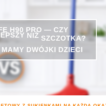
—
CZY
PRO
H90
IFE
LEPSZY
NIŻ
SZCZOTKA?
DZIECI
DWÓJKI
MAMY
NETOWY Z SUKIENKAMI NA KAŻDĄ OKA