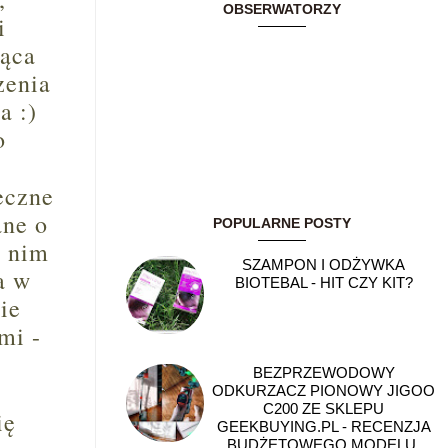
OBSERWATORZY
i
iąca
zenia
a :)
o
eczne
ane o
POPULARNE POSTY
w nim
SZAMPON I ODŻYWKA
a w
BIOTEBAL - HIT CZY KIT?
ie
mi -
BEZPRZEWODOWY
ODKURZACZ PIONOWY JIGOO
C200 ZE SKLEPU
ię
GEEKBUYING.PL - RECENZJA
BUDŻETOWEGO MODELU,