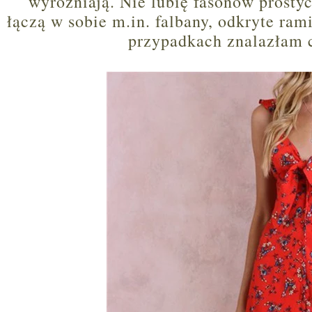
wyróżniają. Nie lubię fasonów prostyc
łączą w sobie m.in. falbany, odkryte ra
przypadkach znalazłam c