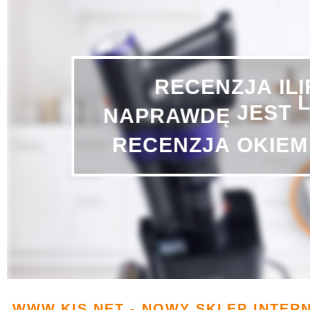
RECENZJA
IL
NAPRAWDĘ
JEST
RECENZJA
OKIEM
WWW.KIS.NET - NOWY SKLEP INTER