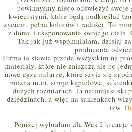
powinnyśmy nieco odświeżyć swoje g
kwiecistymi, które będą podkreślać ten
życiem, pełna kolorów i radości. To mo
z domu i eksponowania swojego ciała. O
Tak jak już wspomniałam, dzisiaj z
producenta odzie
Firma ta stawia przede wszystkim na pr
materiały, które nie zniszczą się po je
nowe egzemplarze, które szyje się zgod
można m.in. stroje kąpielowe, sukienk
dużych rozmiarach. Ja natomiast skupi
dziedzinach, a więc na sukienkach wiz
fl
tzw.
Poniżej wybrałam dla Was 2 kreacje w