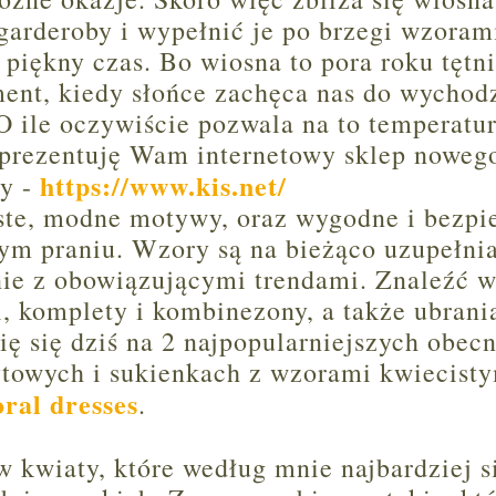
arderoby i wypełnić je po brzegi wzoram
 piękny czas. Bo wiosna to pora roku tętn
ment, kiedy słońce zachęca nas do wychod
 ile oczywiście pozwala na to temperatur
aprezentuję Wam internetowy sklep noweg
https://www.kis.net/
ży -
oste, modne motywy, oraz wygodne i bezpi
dnym praniu. Wzory są na bieżąco uzupełni
nie z obowiązującymi trendami. Znaleźć 
i, komplety i kombinezony, a także ubrani
ę się dziś na 2 najpopularniejszych obecn
ytowych i sukienkach z wzorami kwiecisty
oral dresses
.
 kwiaty, które według mnie najbardziej s