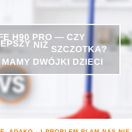
CZY
IFE
H90
PRO
—
LEPSZY
NIŻ
SZCZOTKA?
MAMY
DWÓJKI
DZIECI
, ADAKO - I PROBLEM PLAM NAS NIE