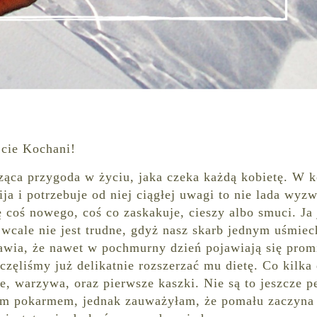
jcie Kochani!
ząca przygoda w życiu, jaka czeka każdą kobietę. W 
ja i potrzebuje od niej ciągłej uwagi to nie lada wyzw
 coś nowego, coś co zaskakuje, cieszy albo smuci. Ja
 wcale nie jest trudne, gdyż nasz skarb jednym uśmie
rawia, że nawet w pochmurny dzień pojawiają się prom
częliśmy już delikatnie rozszerzać mu dietę. Co kilka
, warzywa, oraz pierwsze kaszki. Nie są to jeszcze p
moim pokarmem, jednak zauważyłam, że pomału zaczyn