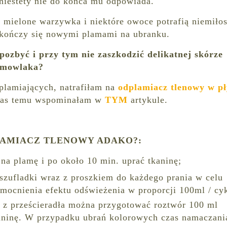
niestety nie do końca mu odpowiada.
 mielone warzywka i niektóre owoce potrafią niemiłos
a kończy się nowymi plamami na ubranku.
 pozbyć i przy tym nie zaszkodzić
delikatnej
skórze
emowlaka?
plamiających, natrafiłam na
odplamiacz tlenowy w pł
czas temu wspominałam w
TYM
artykule.
LAMIACZ TLENOWY ADAKO?:
na plamę i po około 10 min. uprać tkaninę;
szufladki wraz z proszkiem do każdego prania w celu
zmocnienia efektu odświeżenia w proporcji 100ml / cyk
 z prześcieradła można przygotować roztwór 100 ml
kaninę. W przypadku ubrań kolorowych czas namaczani