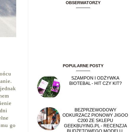
OBSERWATORZY
POPULARNE POSTY
końcu
SZAMPON I ODŻYWKA
anie.
BIOTEBAL - HIT CZY KIT?
 jednak
chem
ienie
BEZPRZEWODOWY
 dni
ODKURZACZ PIONOWY JIGOO
ełne
C200 ZE SKLEPU
a mu go
GEEKBUYING.PL - RECENZJA
BUDŻETOWEGO MODELU,