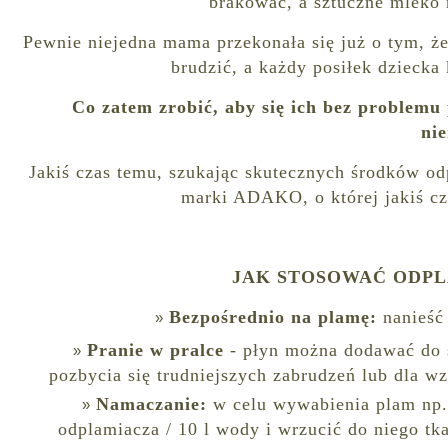
brakować, a sztuczne mleko 
Pewnie niejedna mama przekonała się już o tym, że
brudzić, a każdy posiłek dzieck
Co zatem zrobić, aby się ich bez problemu
ni
Jakiś czas temu, szukając skutecznych środków od
marki ADAKO, o której jakiś 
JAK STOSOWAĆ ODP
Bezpośrednio na plamę:
nanieść 
Pranie w pralce
- płyn można dodawać do 
pozbycia się trudniejszych zabrudzeń lub dla w
Namaczanie:
w celu wywabienia plam np.
odplamiacza / 10 l wody i wrzucić do niego t