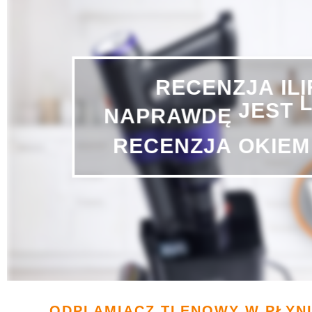
RECENZJA
IL
JEST
NAPRAWDĘ
RECENZJA
OKIEM
ODPLAMIACZ TLENOWY W PŁYNIE