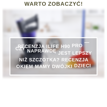
WARTO ZOBACZYĆ!
—
PRO
RECENZJA
ILIFE
H90
CZY
NAPRAWDĘ
JEST
LEPSZY
NIŻ
SZCZOTKA?
RECENZJA
DZIECI
OKIEM
MAMY
DWÓJKI