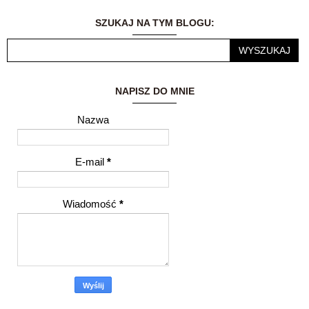
wrażeniami i
przemyśleniami z
SZUKAJ NA TYM BLOGU:
innymi ludźmi to dla
mnie ogromne
wyróżnienie.
NAPISZ DO MNIE
Nazwa
E-mail
*
Wiadomość
*