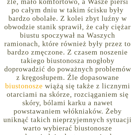
źle, mało komfortowo, a Wasze piersi
po całym dniu w takim ścisku były
bardzo obolałe. Z kolei zbyt luźny w
obwodzie stanik sprawił, że cały ciężar
biustu spoczywał na Waszych
ramionach, które również były przez to
bardzo zmęczone. Z czasem noszenie
takiego biustonosza mogłoby
doprowadzić do poważnych problemów
z kręgosłupem. Źle dopasowane
biustonosze
wiążą się także z licznymi
otarciami na skórze, rozciąganiem się
skóry, bólami karku a nawet
powstawaniem włókniaków. Żeby
uniknąć takich nieprzyjemnych sytuacji
warto wybierać biustonosze