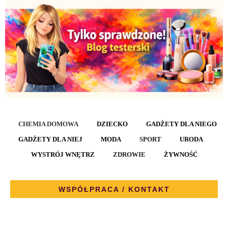
CHEMIA DOMOWA
DZIECKO
GADŻETY DLA NIEGO
GADŻETY DLA NIEJ
MODA
SPORT
URODA
WYSTRÓJ WNĘTRZ
ZDROWIE
ŻYWNOŚĆ
WSPÓŁPRACA / KONTAKT