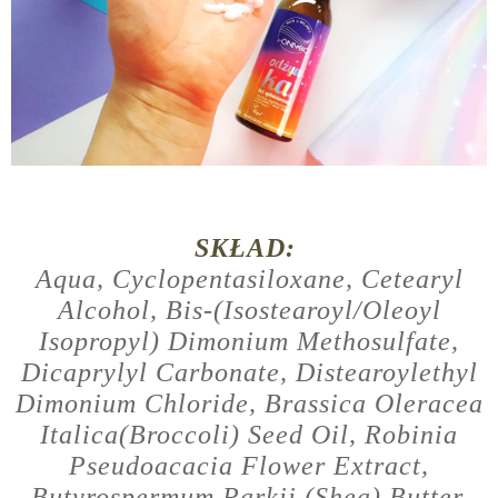
SKŁAD:
Aqua, Cyclopentasiloxane, Cetearyl
Alcohol, Bis-(Isostearoyl/Oleoyl
Isopropyl) Dimonium Methosulfate,
Dicaprylyl Carbonate, Distearoylethyl
Dimonium Chloride, Brassica Oleracea
Italica(Broccoli) Seed Oil, Robinia
Pseudoacacia Flower Extract,
Butyrospermum Parkii (Shea) Butter,