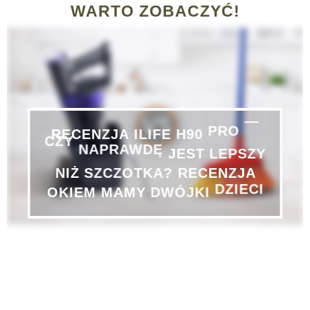
WARTO ZOBACZYĆ!
—
PRO
H90
RECENZJA
ILIFE
CZY
NAPRAWDĘ
JEST
LEPSZY
NIŻ
SZCZOTKA?
RECENZJA
DZIECI
DWÓJKI
OKIEM
MAMY