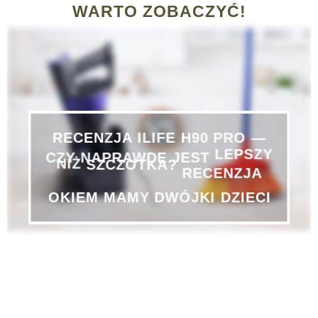
WARTO ZOBACZYĆ!
H90
PRO
ILIFE
—
RECENZJA
CZY
NAPRAWDĘ
JEST
LEPSZY
NIŻ
SZCZOTKA?
RECENZJA
DWÓJKI
DZIECI
MAMY
OKIEM