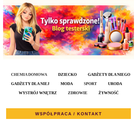
CHEMIA DOMOWA
DZIECKO
GADŻETY DLA NIEGO
GADŻETY DLA NIEJ
MODA
SPORT
URODA
WYSTRÓJ WNĘTRZ
ZDROWIE
ŻYWNOŚĆ
WSPÓŁPRACA / KONTAKT