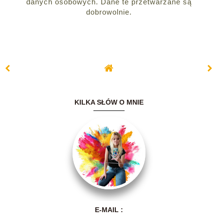
danych osobowych. Dane te przetwarzane są
dobrowolnie.
KILKA SŁÓW O MNIE
Witam serdecznie.
Nazywam się Ania i
E-MAIL :
mam 30 lat.Kiedyś