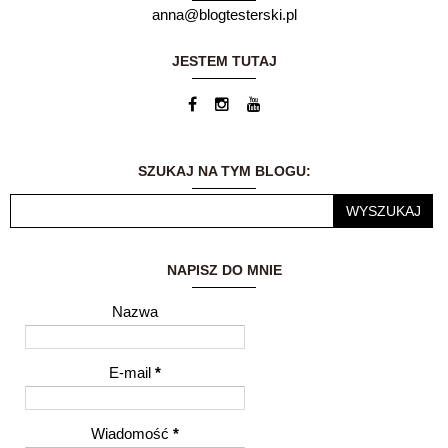
myślałam, że
anna@blogtesterski.pl
prowadzenie bloga
będzie chwilowym,
dodatkowym
JESTEM TUTAJ
zajęciem... Dzisiaj
blog jest moją wielką
pasją. Możliwość
dzielenia się
wrażeniami i
przemyśleniami z
SZUKAJ NA TYM BLOGU:
innymi ludźmi to dla
mnie ogromne
wyróżnienie.
NAPISZ DO MNIE
Nazwa
E-mail
*
Wiadomość
*