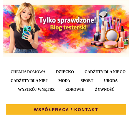
CHEMIA DOMOWA
DZIECKO
GADŻETY DLA NIEGO
GADŻETY DLA NIEJ
MODA
SPORT
URODA
WYSTRÓJ WNĘTRZ
ZDROWIE
ŻYWNOŚĆ
WSPÓŁPRACA / KONTAKT