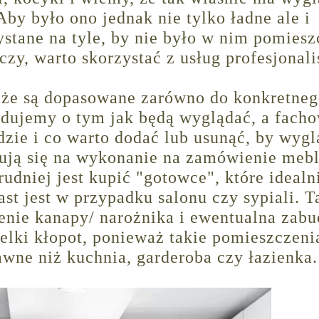
by było ono jednak nie tylko ładne ale i
ystane na tyle, by nie było w nim pomies
zy, warto skorzystać z usług profesjonali
 że są dopasowane zarówno do konkretne
ydujemy o tym jak będą wyglądać, a fach
ie i co warto dodać lub usunąć, by wygl
dują się na wykonanie na zamówienie mebl
trudniej jest kupić "gotowce", które idealn
ast jest w przypadku salonu czy sypiali. 
nie kanapy/ narożnika i ewentualna zab
wielki kłopot, ponieważ takie pomieszczeni
awne niż kuchnia, garderoba czy łazienka.