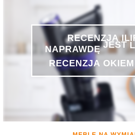
IL
RECENZJA
NAPRAWDĘ
JEST
RECENZJA
OKIEM
MEBLE NA WYMIA