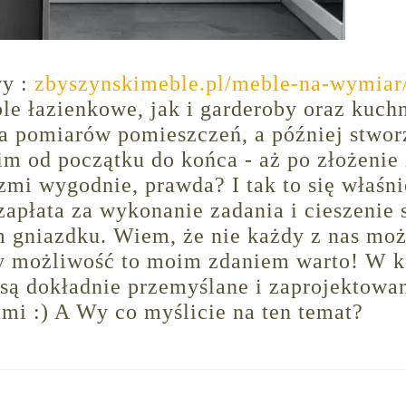
y :
zbyszynskimeble.pl/meble-na-wymiar
 łazienkowe, jak i garderoby oraz kuchn
a pomiarów pomieszczeń, a później stwor
im od początku do końca - aż po złożenie 
mi wygodnie, prawda? I tak to się właśni
zapłata za wykonanie zadania i cieszenie 
 gniazdku. Wiem, że nie każdy z nas mo
amy możliwość to moim zdaniem warto! W 
e są dokładnie przemyślane i zaprojektowa
mi :) A Wy co myślicie na ten temat?