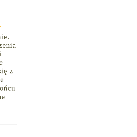
/
ie.
zenia
i
e
się z
że
końcu
ne