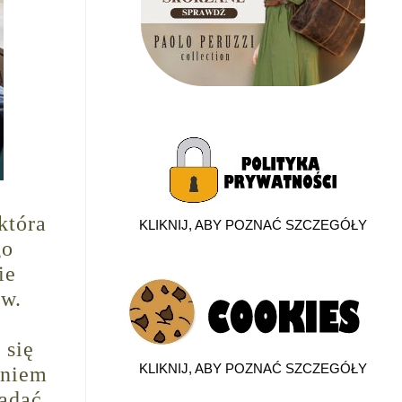
która
KLIKNIJ, ABY POZNAĆ SZCZEGÓŁY
go
ie
ów.
 się
KLIKNIJ, ABY POZNAĆ SZCZEGÓŁY
eniem
lądać