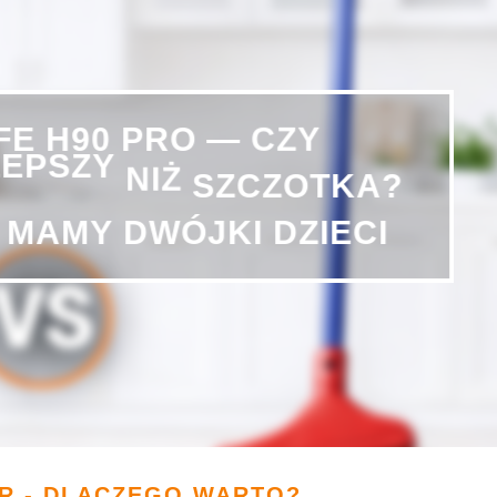
PRO
—
H90
IFE
CZY
LEPSZY
NIŻ
SZCZOTKA?
DZIECI
DWÓJKI
MAMY
R - DLACZEGO WARTO?