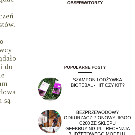
OBSERWATORZY
zczeń
stów.
go
owcy
ądało
i do
POPULARNE POSTY
ie
SZAMPON I ODŻYWKA
Tam
BIOTEBAL - HIT CZY KIT?
udowa
a są
BEZPRZEWODOWY
ODKURZACZ PIONOWY JIGOO
C200 ZE SKLEPU
GEEKBUYING.PL - RECENZJA
BUDŻETOWEGO MODELU,