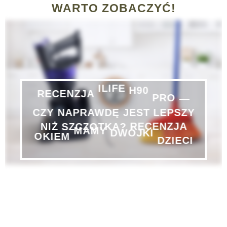
WARTO ZOBACZYĆ!
H90
ILIFE
PRO
RECENZJA
—
CZY
NAPRAWDĘ
JEST
LEPSZY
RECENZJA
NIŻ
SZCZOTKA?
DWÓJKI
MAMY
DZIECI
OKIEM