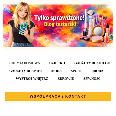
CHEMIA DOMOWA
DZIECKO
GADŻETY DLA NIEGO
GADŻETY DLA NIEJ
MODA
SPORT
URODA
WYSTRÓJ WNĘTRZ
ZDROWIE
ŻYWNOŚĆ
WSPÓŁPRACA / KONTAKT