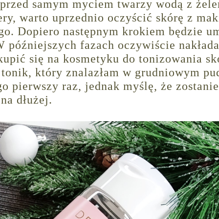
e przed samym myciem twarzy wodą z żel
ry, warto uprzednio oczyścić skórę z mak
go. Dopiero następnym krokiem będzie u
 W późniejszych fazach oczywiście nakła
skupić się na kosmetyku do tonizowania sk
to tonik, który znalazłam w grudniowym pu
o pierwszy raz, jednak myślę, że zostanie
na dłużej.