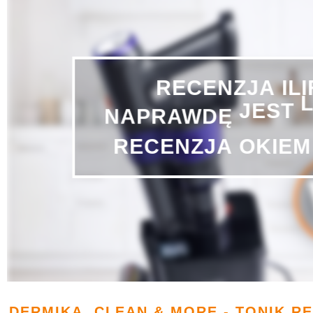
RECENZJA
IL
JEST
NAPRAWDĘ
RECENZJA
OKIEM
DERMIKA, CLEAN & MORE - TONIK R