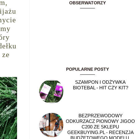
em,
OBSERWATORZY
ijażu
mycie
damy
óry
dełku
 ze
POPULARNE POSTY
SZAMPON I ODŻYWKA
BIOTEBAL - HIT CZY KIT?
BEZPRZEWODOWY
ODKURZACZ PIONOWY JIGOO
C200 ZE SKLEPU
GEEKBUYING.PL - RECENZJA
BUDŻETOWEGO MODELU,