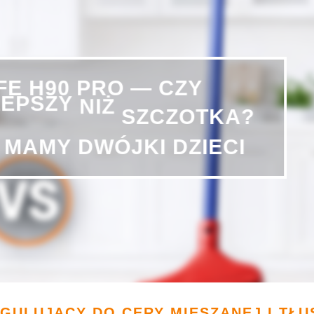
CZY
IFE
H90
PRO
—
LEPSZY
NIŻ
SZCZOTKA?
MAMY
DWÓJKI
DZIECI
EGULUJĄCY DO CERY MIESZANEJ I TŁU