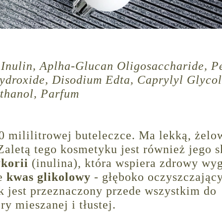
 Inulin, Aplha-Glucan Oligosaccharide, P
ydroxide, Disodium Edta, Caprylyl Glycol
thanol, Parfum
 mililitrowej buteleczce. Ma lekką, żelo
Zaletą tego kosmetyku jest również jego s
ykorii
(inulina), która wspiera zdrowy wyg
że
kwas glikolowy
- głęboko oczyszczający
k jest przeznaczony przede wszystkim do
ry mieszanej i tłustej.