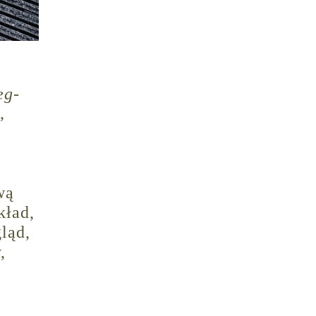
eg-
,
wą
kład,
ląd,
,