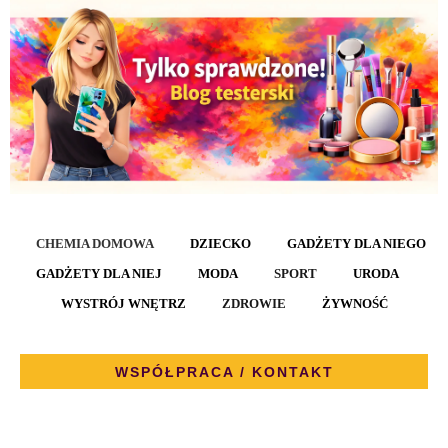
CHEMIA DOMOWA
DZIECKO
GADŻETY DLA NIEGO
GADŻETY DLA NIEJ
MODA
SPORT
URODA
WYSTRÓJ WNĘTRZ
ZDROWIE
ŻYWNOŚĆ
WSPÓŁPRACA / KONTAKT