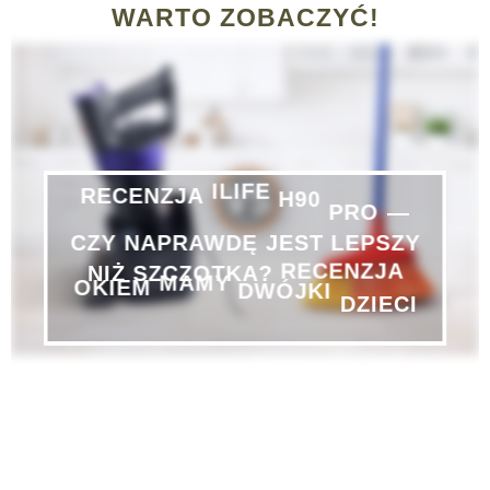
WARTO ZOBACZYĆ!
RECENZJA
ILIFE
H90
PRO
—
LEPSZY
CZY
NAPRAWDĘ
JEST
SZCZOTKA?
RECENZJA
NIŻ
OKIEM
MAMY
DWÓJKI
DZIECI