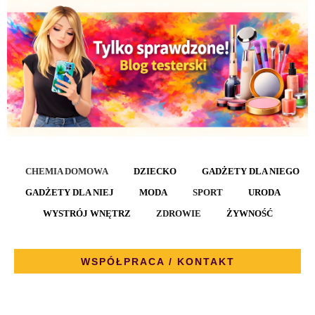
CHEMIA DOMOWA
DZIECKO
GADŻETY DLA NIEGO
GADŻETY DLA NIEJ
MODA
SPORT
URODA
WYSTRÓJ WNĘTRZ
ZDROWIE
ŻYWNOŚĆ
WSPÓŁPRACA / KONTAKT