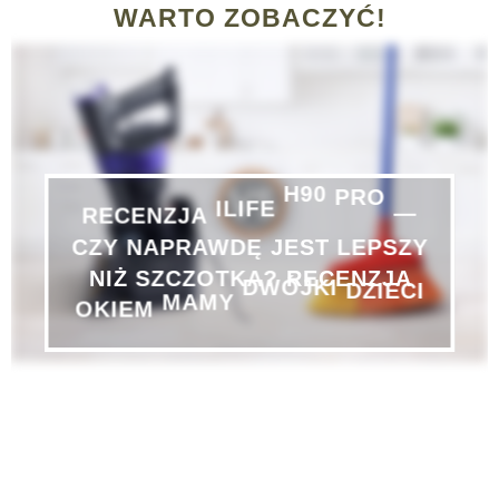
WARTO ZOBACZYĆ!
RECENZJA
ILIFE
H90
PRO
—
LEPSZY
CZY
NAPRAWDĘ
JEST
SZCZOTKA?
RECENZJA
NIŻ
OKIEM
MAMY
DWÓJKI
DZIECI