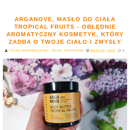
ARGANOVE, MASŁO DO CIAŁA
TROPICAL FRUITS - OBŁĘDNIE
AROMATYCZNY KOSMETYK, KTÓRY
ZADBA O TWOJE CIAŁO I ZMYSŁY
TYLKO SPRAWDZONE! - BLOG TESTERSKI
MAJA 05, 2024
1