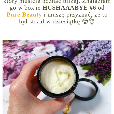
który musicie poznać bliżej. Znalazłam
go w box'ie
HUSHAAABYE #6
od
Pure Beauty
i muszę przyznać, że to
był strzał w dziesiątkę 😊👌