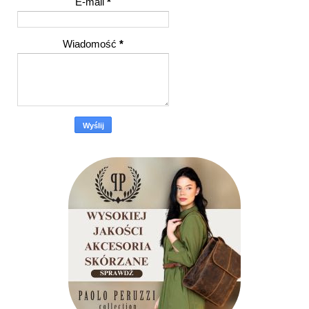
E-mail
*
Wiadomość
*