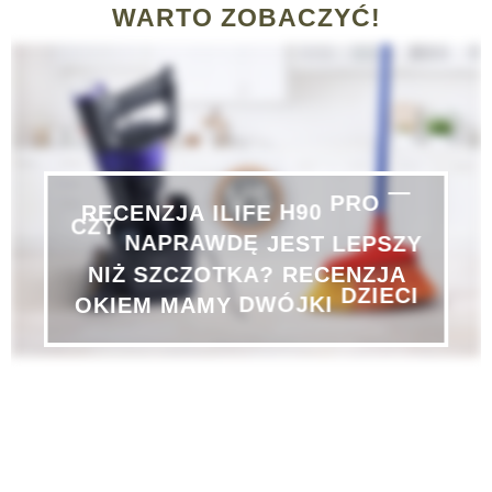
WARTO ZOBACZYĆ!
—
PRO
RECENZJA
ILIFE
H90
CZY
NAPRAWDĘ
JEST
LEPSZY
NIŻ
SZCZOTKA?
RECENZJA
DZIECI
OKIEM
MAMY
DWÓJKI