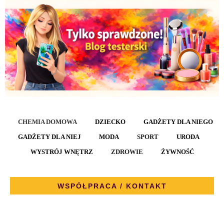
CHEMIA DOMOWA
DZIECKO
GADŻETY DLA NIEGO
GADŻETY DLA NIEJ
MODA
SPORT
URODA
WYSTRÓJ WNĘTRZ
ZDROWIE
ŻYWNOŚĆ
WSPÓŁPRACA / KONTAKT