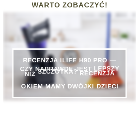
WARTO ZOBACZYĆ!
PRO
—
H90
ILIFE
RECENZJA
CZY
NAPRAWDĘ
JEST
LEPSZY
NIŻ
SZCZOTKA?
RECENZJA
DZIECI
DWÓJKI
MAMY
OKIEM