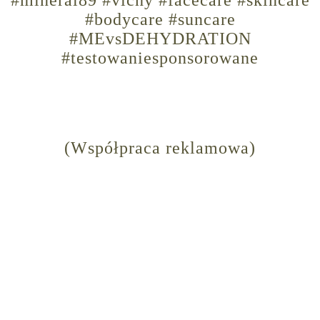
#mineral89 #vichy #facecare #skincare
#bodycare #suncare
#MEvsDEHYDRATION
#testowaniesponsorowane
(Współpraca reklamowa)