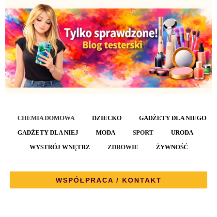
CHEMIA DOMOWA
DZIECKO
GADŻETY DLA NIEGO
GADŻETY DLA NIEJ
MODA
SPORT
URODA
WYSTRÓJ WNĘTRZ
ZDROWIE
ŻYWNOŚĆ
WSPÓŁPRACA / KONTAKT