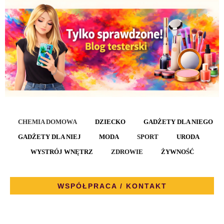
CHEMIA DOMOWA
DZIECKO
GADŻETY DLA NIEGO
GADŻETY DLA NIEJ
MODA
SPORT
URODA
WYSTRÓJ WNĘTRZ
ZDROWIE
ŻYWNOŚĆ
WSPÓŁPRACA / KONTAKT