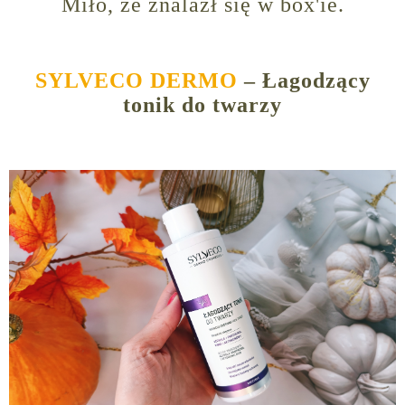
Miło, że znalazł się w box'ie.
SYLVECO DERMO
– Łagodzący
tonik do twarzy