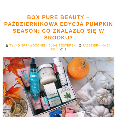
BOX PURE BEAUTY –
PAŹDZIERNIKOWA EDYCJA PUMPKIN
SEASON: CO ZNALAZŁO SIĘ W
ŚRODKU?
TYLKO SPRAWDZONE! - BLOG TESTERSKI
PAŹDZIERNIKA 24,
2024
1