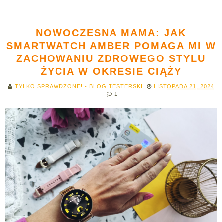
NOWOCZESNA MAMA: JAK
SMARTWATCH AMBER POMAGA MI W
ZACHOWANIU ZDROWEGO STYLU
ŻYCIA W OKRESIE CIĄŻY
TYLKO SPRAWDZONE! - BLOG TESTERSKI
LISTOPADA 21, 2024
1