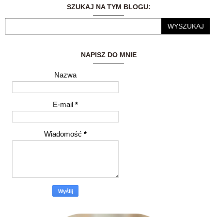
przemyśleniami z
SZUKAJ NA TYM BLOGU:
innymi ludźmi to dla
mnie ogromne
wyróżnienie.
NAPISZ DO MNIE
Nazwa
E-mail
*
Wiadomość
*