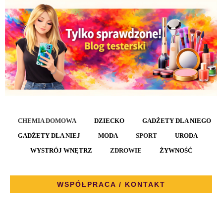
CHEMIA DOMOWA
DZIECKO
GADŻETY DLA NIEGO
GADŻETY DLA NIEJ
MODA
SPORT
URODA
WYSTRÓJ WNĘTRZ
ZDROWIE
ŻYWNOŚĆ
WSPÓŁPRACA / KONTAKT