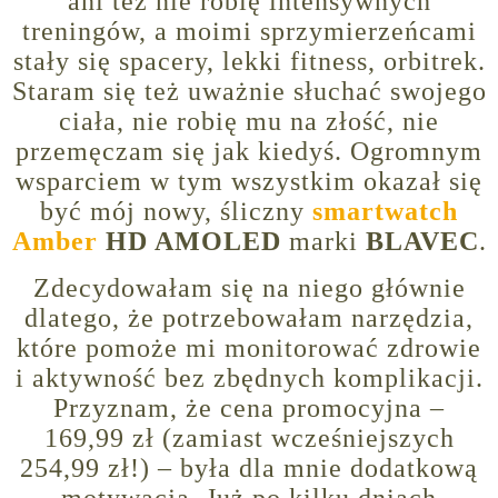
ani też nie robię intensywnych
treningów, a moimi sprzymierzeńcami
stały się spacery, lekki fitness, orbitrek.
Staram się też uważnie słuchać swojego
ciała, nie robię mu na złość, nie
przemęczam się jak kiedyś. Ogromnym
wsparciem w tym wszystkim okazał się
być mój nowy, śliczny
smartwatch
Amber
HD AMOLED
marki
BLAVEC
.
Zdecydowałam się na niego głównie
dlatego, że potrzebowałam narzędzia,
które pomoże mi monitorować zdrowie
i aktywność bez zbędnych komplikacji.
Przyznam, że cena promocyjna –
169,99 zł (zamiast wcześniejszych
254,99 zł!) – była dla mnie dodatkową
motywacją. Już po kilku dniach