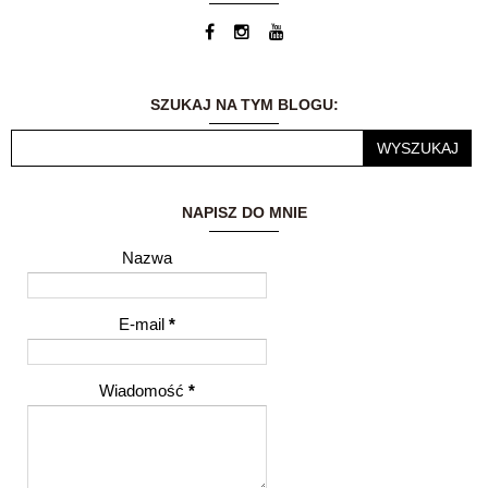
zajęciem... Dzisiaj
blog jest moją wielką
pasją. Możliwość
dzielenia się
wrażeniami i
przemyśleniami z
SZUKAJ NA TYM BLOGU:
innymi ludźmi to dla
mnie ogromne
wyróżnienie.
NAPISZ DO MNIE
Nazwa
E-mail
*
Wiadomość
*