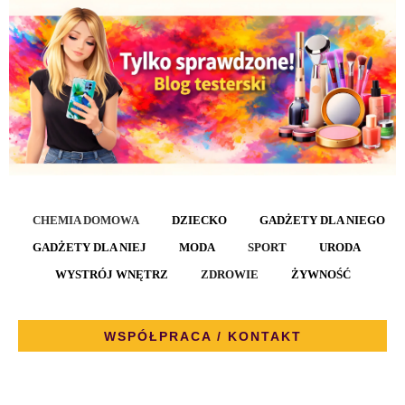
CHEMIA DOMOWA
DZIECKO
GADŻETY DLA NIEGO
GADŻETY DLA NIEJ
MODA
SPORT
URODA
WYSTRÓJ WNĘTRZ
ZDROWIE
ŻYWNOŚĆ
WSPÓŁPRACA / KONTAKT