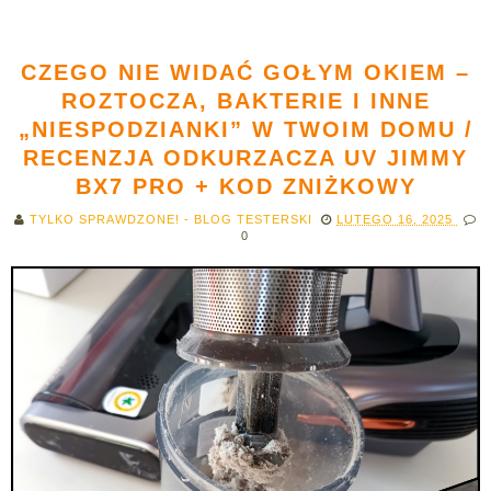
CZEGO NIE WIDAĆ GOŁYM OKIEM –
ROZTOCZA, BAKTERIE I INNE
„NIESPODZIANKI” W TWOIM DOMU /
RECENZJA ODKURZACZA UV JIMMY
BX7 PRO + KOD ZNIŻKOWY
TYLKO SPRAWDZONE! - BLOG TESTERSKI
LUTEGO 16, 2025
0