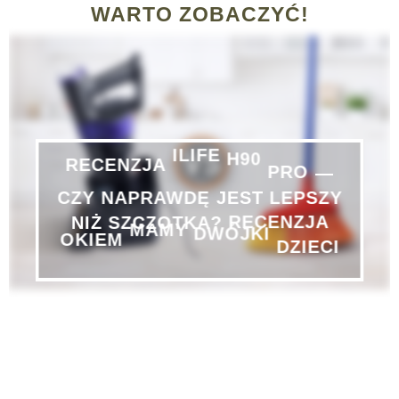
WARTO ZOBACZYĆ!
RECENZJA
ILIFE
H90
PRO
—
LEPSZY
JEST
CZY
NAPRAWDĘ
SZCZOTKA?
NIŻ
RECENZJA
OKIEM
MAMY
DWÓJKI
DZIECI