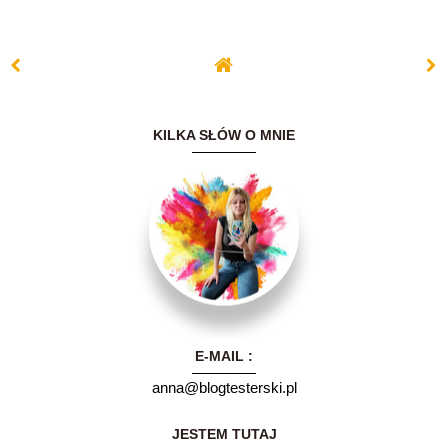
KILKA SŁÓW O MNIE
Witam serdecznie.
Nazywam się Ania i
E-MAIL :
mam 30 lat.Kiedyś
myślałam, że
anna@blogtesterski.pl
prowadzenie bloga
będzie chwilowym,
dodatkowym
JESTEM TUTAJ