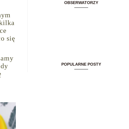
OBSERWATORZY
łnym
kilka
ńce
o się
lsamy
POPULARNE POSTY
edy
ę