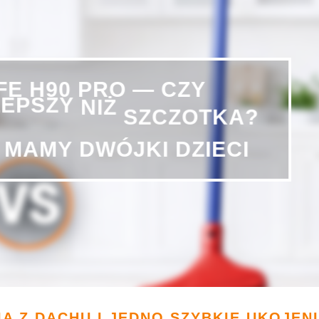
IFE
H90
PRO
—
CZY
LEPSZY
NIŻ
SZCZOTKA?
MAMY
DWÓJKI
DZIECI
A Z DACHU I JEDNO SZYBKIE UKOJEN