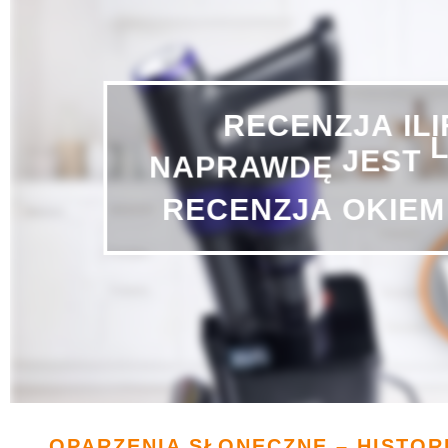
RECENZJA
IL
JEST
NAPRAWDĘ
RECENZJA
OKIEM
OPARZENIA SŁONECZNE – HISTORI