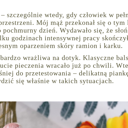
 – szczególnie wtedy, gdy człowiek w pe
przestrzeni. Mój mąż przekonał się o tym 
o pochmurny dzień. Wydawało się, że sło
kilku godzinach intensywnej pracy skończył
lesnym oparzeniem skóry ramion i karku.
i bardzo wrażliwa na dotyk. Klasyczne ba
ucie pieczenia wracało już po chwili. Wt
niej do przetestowania – delikatną piank
wdzić się właśnie w takich sytuacjach.