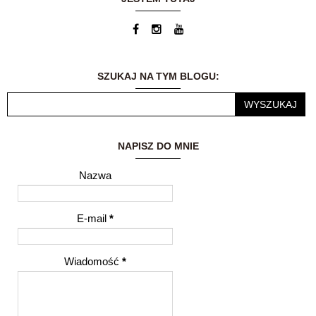
zajęciem... Dzisiaj
blog jest moją wielką
pasją. Możliwość
dzielenia się
wrażeniami i
przemyśleniami z
SZUKAJ NA TYM BLOGU:
innymi ludźmi to dla
mnie ogromne
wyróżnienie.
NAPISZ DO MNIE
Nazwa
E-mail
*
Wiadomość
*