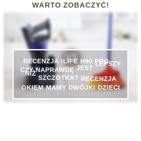
WARTO ZOBACZYĆ!
RECENZJA
ILIFE
H90
PRO
—
CZY
NAPRAWDĘ
JEST
LEPSZY
RECENZJA
SZCZOTKA?
NIŻ
OKIEM
MAMY
DWÓJKI
DZIECI