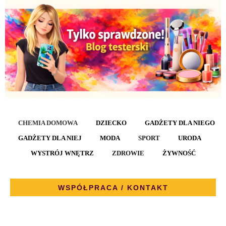
CHEMIA DOMOWA
DZIECKO
GADŻETY DLA NIEGO
GADŻETY DLA NIEJ
MODA
SPORT
URODA
WYSTRÓJ WNĘTRZ
ZDROWIE
ŻYWNOŚĆ
WSPÓŁPRACA / KONTAKT