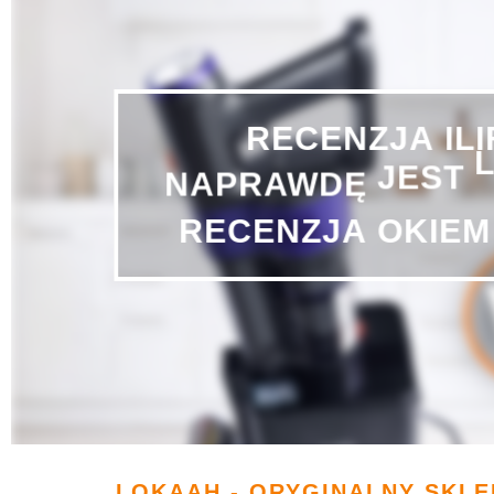
IL
RECENZJA
NAPRAWDĘ
JEST
RECENZJA
OKIEM
LOKAAH - ORYGINALNY SKLE