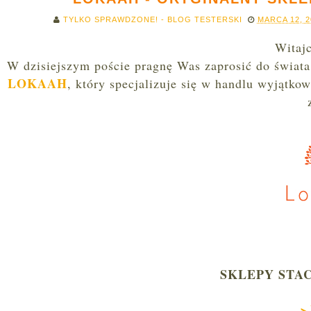
TYLKO SPRAWDZONE! - BLOG TESTERSKI
MARCA 12, 
Witaj
W dzisiejszym poście pragnę Was zaprosić do świat
LOKAAH
, któr
y specjalizuje się w
han
dlu
wyjątkow
SKLEPY STA
>