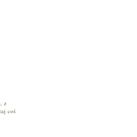
, z
taj coś