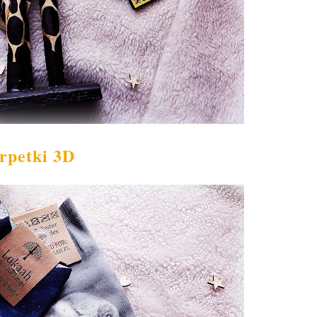
rpetki
3
D