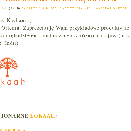
2017
0
GADŻETY DLA NIEGO
,
GADŻETY DLA NIEJ
,
WYSTRÓJ WNĘTRZ
cie Kochani :)
a Orientu. Zaprezentuję Wam przykładowe produkty ze
ym rękodziełem
,
pochodzącym z różnych krajów
(
najc
z Indii
).
CJONARNE
LOKAAH
:
LISTA<