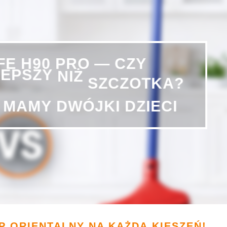
PRO
—
H90
CZY
IFE
LEPSZY
NIŻ
SZCZOTKA?
DZIECI
DWÓJKI
MAMY
P ORIENTALNY NA KAŻDĄ KIESZEŃ!