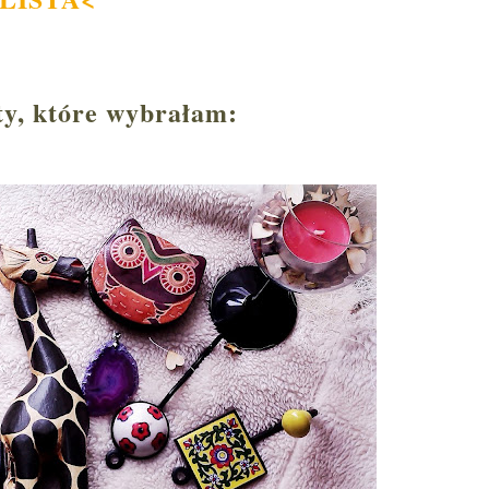
ty,
k
tó
re
wy
brałam
: