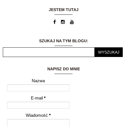
będzie chwilowym,
dodatkowym
JESTEM TUTAJ
zajęciem... Dzisiaj
blog jest moją wielką
pasją. Możliwość
dzielenia się
wrażeniami i
przemyśleniami z
SZUKAJ NA TYM BLOGU:
innymi ludźmi to dla
mnie ogromne
wyróżnienie.
NAPISZ DO MNIE
Nazwa
E-mail
*
Wiadomość
*