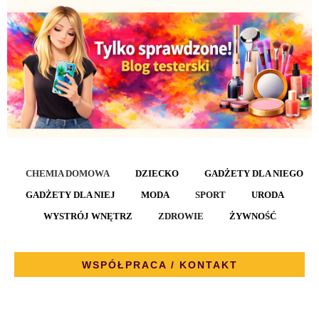
CHEMIA DOMOWA
DZIECKO
GADŻETY DLA NIEGO
GADŻETY DLA NIEJ
MODA
SPORT
URODA
WYSTRÓJ WNĘTRZ
ZDROWIE
ŻYWNOŚĆ
WSPÓŁPRACA / KONTAKT