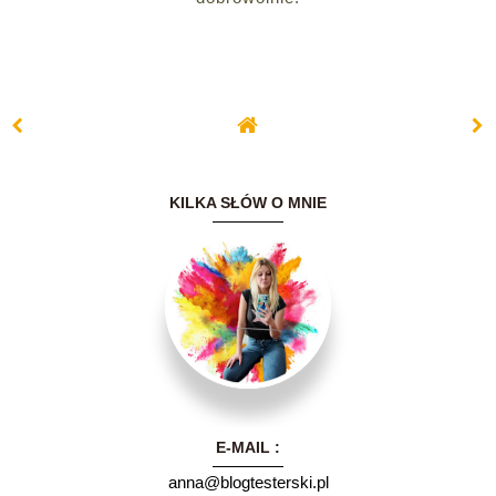
KILKA SŁÓW O MNIE
Witam serdecznie.
Nazywam się Ania i
E-MAIL :
mam 30 lat.Kiedyś
myślałam, że
anna@blogtesterski.pl
prowadzenie bloga