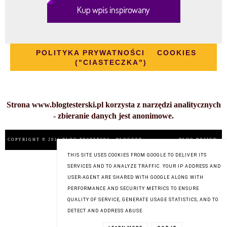
POLITYKA PRYWATNOŚCI
COOKIES
("CIASTECZKA")
Strona www.blogtesterski.pl korzysta z narzędzi analitycznych
- zbieranie danych jest anonimowe.
COPYRIGHT © 2014
BLOG TESTERSKI
, BLOGGER
BLOG DESIGN:
KAROGRAFIA.PL
THIS SITE USES COOKIES FROM GOOGLE TO DELIVER ITS
SERVICES AND TO ANALYZE TRAFFIC. YOUR IP ADDRESS AND
USER-AGENT ARE SHARED WITH GOOGLE ALONG WITH
PERFORMANCE AND SECURITY METRICS TO ENSURE
QUALITY OF SERVICE, GENERATE USAGE STATISTICS, AND TO
DETECT AND ADDRESS ABUSE.