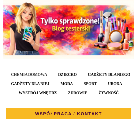
CHEMIA DOMOWA
DZIECKO
GADŻETY DLA NIEGO
GADŻETY DLA NIEJ
MODA
SPORT
URODA
WYSTRÓJ WNĘTRZ
ZDROWIE
ŻYWNOŚĆ
WSPÓŁPRACA / KONTAKT