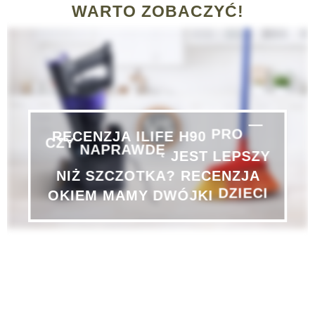
WARTO ZOBACZYĆ!
PRO
H90
—
ILIFE
RECENZJA
CZY
NAPRAWDĘ
JEST
LEPSZY
NIŻ
SZCZOTKA?
RECENZJA
DZIECI
DWÓJKI
MAMY
OKIEM