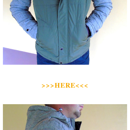
>>>HERE<<<