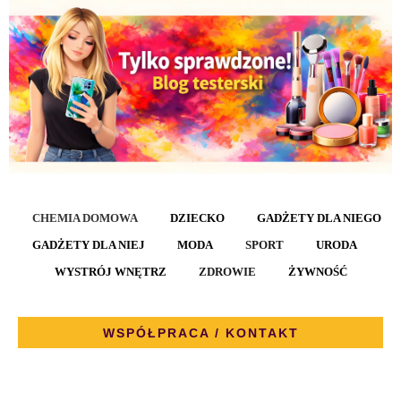
CHEMIA DOMOWA
DZIECKO
GADŻETY DLA NIEGO
GADŻETY DLA NIEJ
MODA
SPORT
URODA
WYSTRÓJ WNĘTRZ
ZDROWIE
ŻYWNOŚĆ
WSPÓŁPRACA / KONTAKT