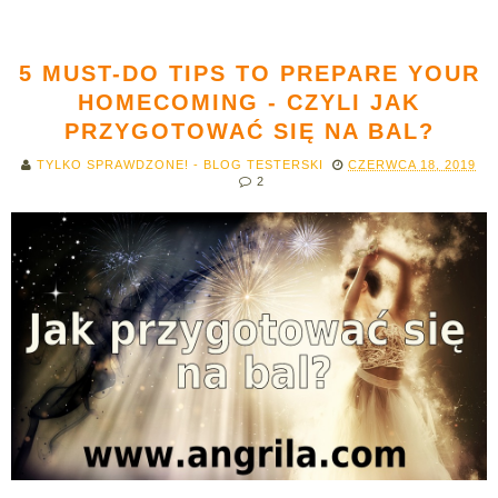
5 MUST-DO TIPS TO PREPARE YOUR
HOMECOMING - CZYLI JAK
PRZYGOTOWAĆ SIĘ NA BAL?
TYLKO SPRAWDZONE! - BLOG TESTERSKI
CZERWCA 18, 2019
2