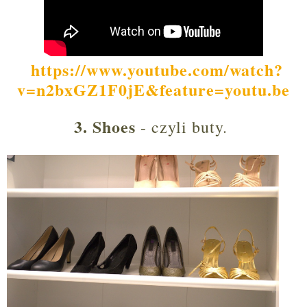
https://www.youtube.com/watch?
v=n2bxGZ1F0jE&feature=youtu.be
3. Shoes
- czyli buty.