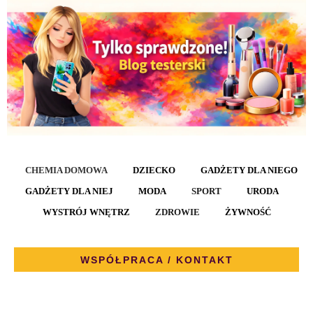
CHEMIA DOMOWA
DZIECKO
GADŻETY DLA NIEGO
GADŻETY DLA NIEJ
MODA
SPORT
URODA
WYSTRÓJ WNĘTRZ
ZDROWIE
ŻYWNOŚĆ
WSPÓŁPRACA / KONTAKT