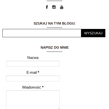
blog jest moją wielką
pasją. Możliwość
dzielenia się
wrażeniami i
przemyśleniami z
SZUKAJ NA TYM BLOGU:
innymi ludźmi to dla
mnie ogromne
wyróżnienie.
NAPISZ DO MNIE
Nazwa
E-mail
*
Wiadomość
*