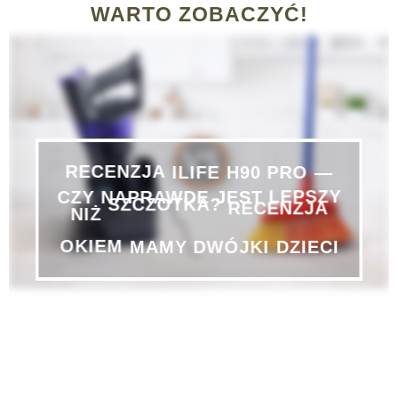
WARTO ZOBACZYĆ!
—
RECENZJA
ILIFE
H90
PRO
NAPRAWDĘ
JEST
CZY
LEPSZY
NIŻ
SZCZOTKA?
RECENZJA
OKIEM
MAMY
DWÓJKI
DZIECI