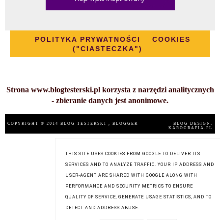
POLITYKA PRYWATNOŚCI
COOKIES
("CIASTECZKA")
Strona www.blogtesterski.pl korzysta z narzędzi analitycznych
- zbieranie danych jest anonimowe.
COPYRIGHT © 2014
BLOG TESTERSKI
, BLOGGER
BLOG DESIGN:
KAROGRAFIA.PL
THIS SITE USES COOKIES FROM GOOGLE TO DELIVER ITS
SERVICES AND TO ANALYZE TRAFFIC. YOUR IP ADDRESS AND
USER-AGENT ARE SHARED WITH GOOGLE ALONG WITH
PERFORMANCE AND SECURITY METRICS TO ENSURE
QUALITY OF SERVICE, GENERATE USAGE STATISTICS, AND TO
DETECT AND ADDRESS ABUSE.