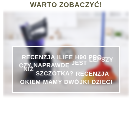
WARTO ZOBACZYĆ!
RECENZJA
ILIFE
H90
PRO
—
CZY
NAPRAWDĘ
JEST
LEPSZY
RECENZJA
SZCZOTKA?
NIŻ
OKIEM
MAMY
DWÓJKI
DZIECI