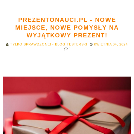
PREZENTONAUCI.PL - NOWE
MIEJSCE, NOWE POMYSŁY NA
WYJĄTKOWY PREZENT!
TYLKO SPRAWDZONE! - BLOG TESTERSKI
KWIETNIA 04, 2024
1