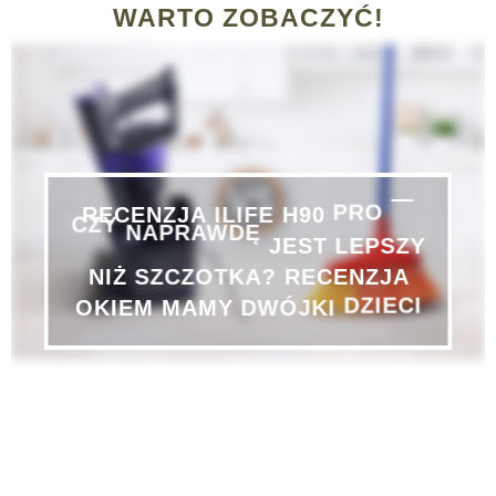
WARTO ZOBACZYĆ!
—
PRO
H90
RECENZJA
ILIFE
CZY
NAPRAWDĘ
JEST
LEPSZY
NIŻ
SZCZOTKA?
RECENZJA
DZIECI
DWÓJKI
OKIEM
MAMY