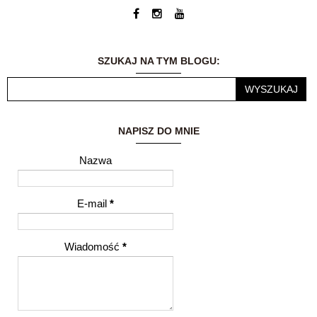
blog jest moją wielką
pasją. Możliwość
dzielenia się
wrażeniami i
przemyśleniami z
SZUKAJ NA TYM BLOGU:
innymi ludźmi to dla
mnie ogromne
wyróżnienie.
NAPISZ DO MNIE
Nazwa
E-mail
*
Wiadomość
*