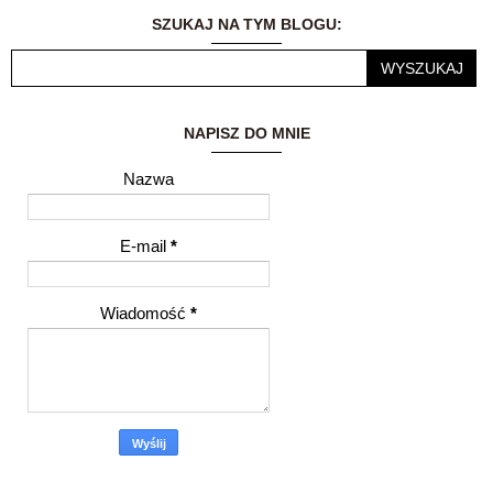
wrażeniami i
SZUKAJ NA TYM BLOGU:
przemyśleniami z
innymi ludźmi to dla
mnie ogromne
wyróżnienie.
NAPISZ DO MNIE
Nazwa
E-mail
*
Wiadomość
*