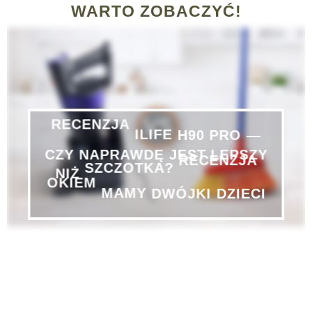
WARTO ZOBACZYĆ!
—
PRO
RECENZJA
ILIFE
H90
CZY
NAPRAWDĘ
JEST
LEPSZY
NIŻ
SZCZOTKA?
RECENZJA
DZIECI
OKIEM
MAMY
DWÓJKI