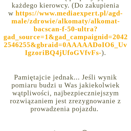
każdego kierowcy. (D
o zakupienia
w
https://www.mediaexpert.pl/agd-
male/zdrowie/alkomaty/alkomat-
bacscan-f-50-ultra?
gad_source=1&gad_campaignid=2042
2546255&gbraid=0AAAAADoIO6_Uv
IgzoriBQ4jUfoGVfvFs-
).
Pamiętajcie jednak... Jeśli wynik
pomiaru budzi u Was jakiekolwiek
wątpliwości, najbezpieczniejszym
rozwiązaniem jest zrezygnowanie z
prowadzenia pojazdu.