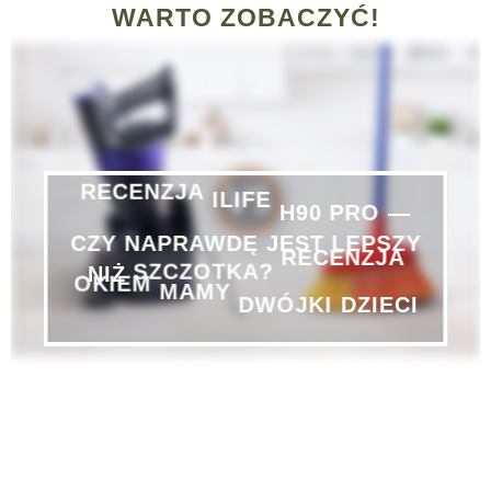
WARTO ZOBACZYĆ!
—
PRO
H90
RECENZJA
ILIFE
CZY
NAPRAWDĘ
JEST
LEPSZY
NIŻ
SZCZOTKA?
RECENZJA
DZIECI
DWÓJKI
OKIEM
MAMY