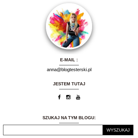
Witam serdecznie.
Nazywam się Ania i
E-MAIL :
mam 30 lat.Kiedyś
anna@blogtesterski.pl
myślałam, że
prowadzenie bloga
będzie chwilowym,
JESTEM TUTAJ
dodatkowym
zajęciem... Dzisiaj
blog jest moją wielką
pasją. Możliwość
dzielenia się
wrażeniami i
przemyśleniami z
SZUKAJ NA TYM BLOGU:
innymi ludźmi to dla
mnie ogromne
wyróżnienie.