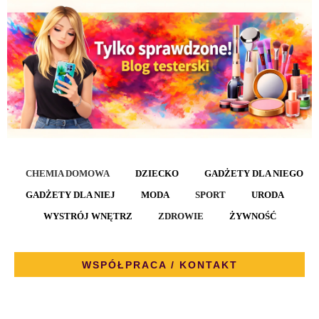
CHEMIA DOMOWA
DZIECKO
GADŻETY DLA NIEGO
GADŻETY DLA NIEJ
MODA
SPORT
URODA
WYSTRÓJ WNĘTRZ
ZDROWIE
ŻYWNOŚĆ
WSPÓŁPRACA / KONTAKT