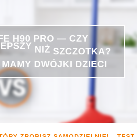
CZY
—
PRO
H90
IFE
LEPSZY
NIŻ
SZCZOTKA?
DZIECI
DWÓJKI
MAMY
TÓRY ZROBISZ SAMODZIELNIE! - TEST