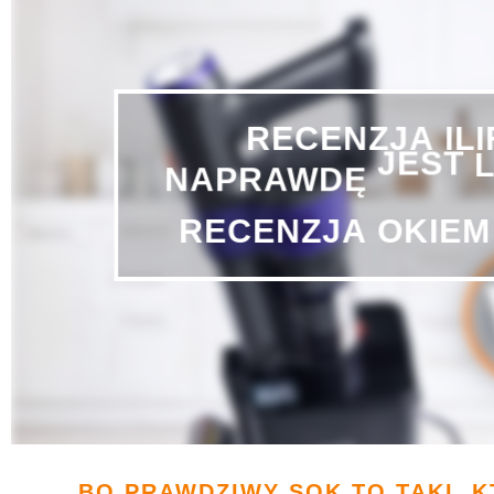
RECENZJA
IL
NAPRAWDĘ
JEST
RECENZJA
OKIEM
BO PRAWDZIWY SOK TO TAKI, K