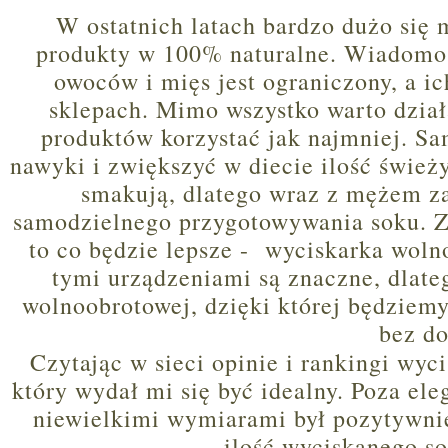
W ostatnich latach bardzo dużo się
produkty w 100% naturalne. Wiadomo 
owoców i mięs jest ograniczony, a ic
sklepach. Mimo wszystko warto dział
produktów korzystać jak najmniej. Sa
nawyki i zwiększyć w diecie ilość świe
smakują, dlatego wraz z mężem z
samodzielnego przygotowywania soku. Za
to co będzie lepsze - wyciskarka wol
tymi urządzeniami są znaczne, dlate
wolnoobrotowej, dzięki której będziemy
bez do
Czytając w sieci opinie i rankingi wyc
który wydał mi się być idealny. Poza e
niewielkimi wymiarami był pozytywni
ilość wyciskanego s