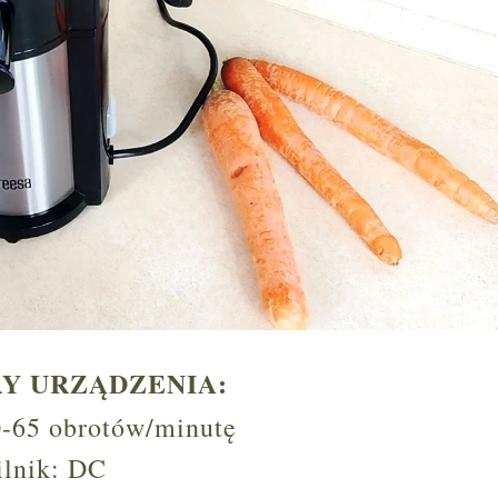
Y URZĄDZENIA:
0-65 obrotów/minutę
ilnik: DC