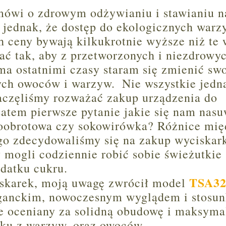
 mówi o zdrowym odżywianiu i stawianiu n
jednak, że dostęp do ekologicznych warz
h ceny bywają kilkukrotnie wyższe niż te 
ać tak, aby z przetworzonych i niezdrowy
ma ostatnimi czasy staram się zmienić sw
żych owoców i warzyw.
Nie wszystkie jedn
aczęliśmy rozważać zakup urządzenia do
tem pierwsze pytanie jakie się nam nasu
noobrotowa czy sokowirówka? Różnice mi
go zdecydowaliśmy się na zakup wyciskar
 mogli codziennie robić sobie świeżutkie 
datku cukru.
TSA32
iskarek
, moją uwagę zwrócił model
leganckim, nowoczesnym wyglądem i stosu
e oceniany za solidną obudowę i maksyma
oku z warzyw, oraz owoców.