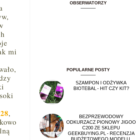
OBSERWATORZY
a
yw,
w
ch
oje
ak mi
wało,
POPULARNE POSTY
ędzy
SZAMPON I ODŻYWKA
ki
BIOTEBAL - HIT CZY KIT?
soki
28
,
BEZPRZEWODOWY
nkowo
ODKURZACZ PIONOWY JIGOO
C200 ZE SKLEPU
lną
GEEKBUYING.PL - RECENZJA
BUDŻETOWEGO MODELU,